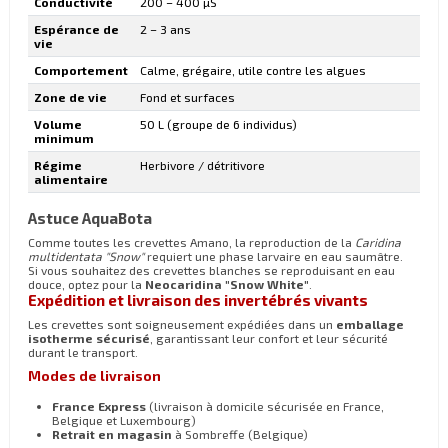
Conductivité
200 – 400 µS
Espérance de
2 – 3 ans
vie
Comportement
Calme, grégaire, utile contre les algues
Zone de vie
Fond et surfaces
Volume
50 L (groupe de 6 individus)
minimum
Régime
Herbivore / détritivore
alimentaire
Astuce AquaBota
Comme toutes les crevettes Amano, la reproduction de la
Caridina
multidentata "Snow"
requiert une phase larvaire en eau saumâtre.
Si vous souhaitez des crevettes blanches se reproduisant en eau
douce, optez pour la
Neocaridina "Snow White"
.
Expédition et livraison des invertébrés vivants
Les crevettes sont soigneusement expédiées dans un
emballage
isotherme sécurisé
, garantissant leur confort et leur sécurité
durant le transport.
Modes de livraison
France Express
(livraison à domicile sécurisée en France,
Belgique et Luxembourg)
Retrait en magasin
à Sombreffe (Belgique)