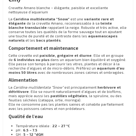
Crevette Amano blanche – élégante, paisible et excellente
nettoyeuse d’aquarium
La
Caridina multidentata "Snow"
est une
variante rare et
élégante
de la crevette Amano, reconnaissable à sa
teinte
blanche translucide
rappelant la neige. Robuste et très active, elle
conserve toutes les qualités de la forme sauvage tout en ajoutant
une touche de pureté et de contraste dans les
aquamascapes
naturels
et les
bacs plantés
.
Comportement et maintenance
Cette crevette est
paisible, grégaire et diurne
. Elle vit en groupe
de
6 individus ou plus
dans un aquarium bien équilibré et oxygéné.
Elle passe son temps à parcourir les vitres, plantes et décor à la
recherche d’algues et de micro-débris. Préférez un
aquarium d’au
moins 50 litres
avec de nombreuses zones calmes et ombragées.
Alimentation
La
Caridina multidentata "Snow"
est principalement
herbivore et
détritivore
. Elle se nourrit naturellement d’algues et de biofilms,
mais apprécie aussi les
pastilles végétales
, la spiruline, ou des
feuilles séchées (catappa, ortie, moringa).
Elle ne consomme pas les plantes saines et cohabite parfaitement
avec les poissons calmes et non prédateurs.
Qualité de l'eau
Température idéale :
22 – 27 °C
pH :
6.5 – 7.5
GH :
5 – 12 °dGH