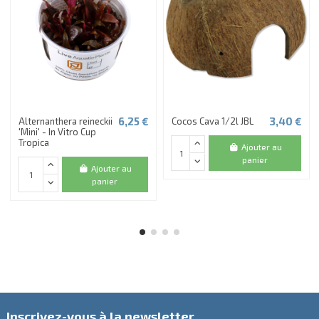
6,25 €
3,40 €
Alternanthera reineckii
Cocos Cava 1/2l JBL
'Mini' - In Vitro Cup
Tropica
Ajouter au
panier
Ajouter au
panier
Inscrivez-vous à la newsletter