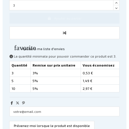
Ajouter au panier
favorite
Ajouter à ma liste d'envies
La quantité minimale pour pouvoir commander ce produit est 3.
Quantité
Remise sur prix unitaire
Vous économisez
3
3%
0,53 €
5
5%
1,49 €
10
5%
2,97 €