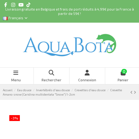
Livraison gratuite en Belgique et frais de port réduits à 4,99€ pour la France à
partir de 59€ !
Français
0
Menu
Rechercher
Connexion
Panier
Accueil
Eau douce
Invertébrés d'eau douce
Crevettes d'eau douce
Crevette
Amano snow (Caridina multidentata "Snow") 1-2cm
-3%