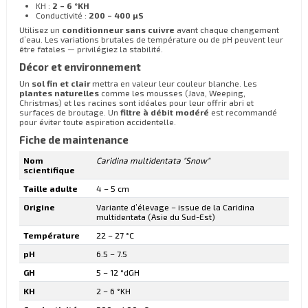
KH :
2 – 6 °KH
Conductivité :
200 – 400 µS
Utilisez un
conditionneur sans cuivre
avant chaque changement
d’eau. Les variations brutales de température ou de pH peuvent leur
être fatales — privilégiez la stabilité.
Décor et environnement
Un
sol fin et clair
mettra en valeur leur couleur blanche. Les
plantes naturelles
comme les mousses (Java, Weeping,
Christmas) et les racines sont idéales pour leur offrir abri et
surfaces de broutage. Un
filtre à débit modéré
est recommandé
pour éviter toute aspiration accidentelle.
Fiche de maintenance
Nom
Caridina multidentata "Snow"
scientifique
Taille adulte
4 – 5 cm
Origine
Variante d’élevage – issue de la Caridina
multidentata (Asie du Sud-Est)
Température
22 – 27 °C
pH
6.5 – 7.5
GH
5 – 12 °dGH
KH
2 – 6 °KH