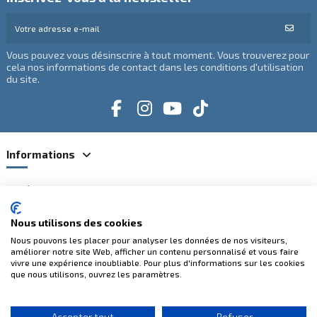
Vous pouvez vous désinscrire à tout moment. Vous trouverez pour
cela nos informations de contact dans les conditions d'utilisation
du site.
Informations
Catégories
Nous utilisons des cookies
Contactez-nous
Nous pouvons les placer pour analyser les données de nos visiteurs,
améliorer notre site Web, afficher un contenu personnalisé et vous faire
vivre une expérience inoubliable. Pour plus d'informations sur les cookies
que nous utilisons, ouvrez les paramètres.
Paiements 100% sécurisés
Accepter tout
Refuser