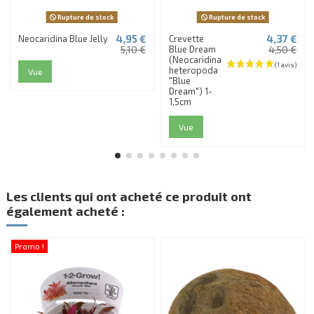
Rupture de stock
Rupture de stock
4,95 €
4,37 €
Neocaridina Blue Jelly
Crevette
5,10 €
Blue Dream
4,50 €
(Neocaridina
heteropoda
Vue
"Blue
Dream") 1-
1,5cm
Vue
Les clients qui ont acheté ce produit ont
également acheté :
Promo !