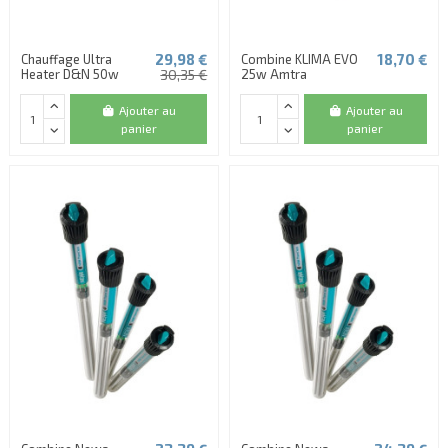
29,98 €
18,70 €
Chauffage Ultra
Combine KLIMA EVO
Heater D&N 50w
30,35 €
25w Amtra
Ajouter au
Ajouter au
panier
panier