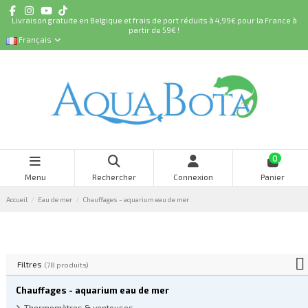
Livraison gratuite en Belgique et frais de port réduits à 4,99€ pour la France à
partir de 59€ !
Français
0
Menu
Rechercher
Connexion
Panier
Accueil
Eau de mer
Chauffages - aquarium eau de mer
Filtres
(78 produits)
Chauffages - aquarium eau de mer
Thermomètres & ventouses