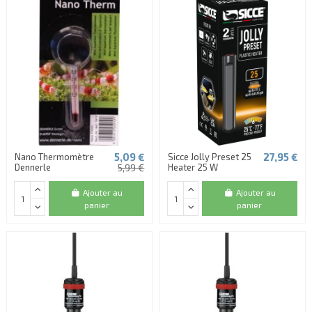
5,09 €
27,95 €
Nano Thermomètre
Sicce Jolly Preset 25
Dennerle
5,99 €
Heater 25 W
Ajouter au
Ajouter au
panier
panier