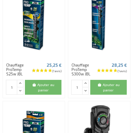
25,25 €
28,25 €
Chauffage
Chauffage
ProTemp
ProTemp
S25w JBL
S300w JBL
Ajouter au
Ajouter au
panier
panier