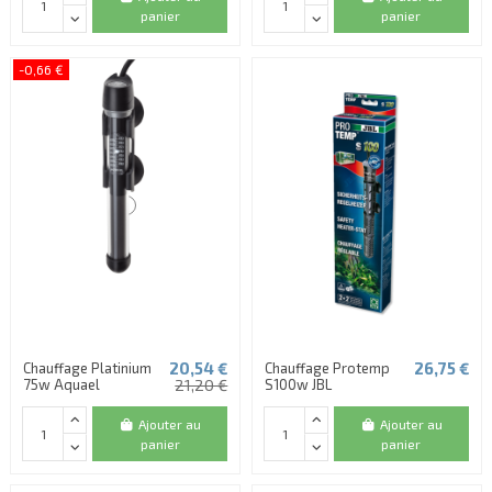
panier
panier
-0,66 €
20,54 €
26,75 €
Chauffage Platinium
Chauffage Protemp
75w Aquael
21,20 €
S100w JBL
Ajouter au
Ajouter au
panier
panier