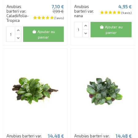
7,10 €
4,95 €
Anubias
Anubias
barteri var.
7,99 €
barteri var.
Caladiifolia-
nana
Tropica
Ajouter au
Ajouter au
panier
panier
(1 avis)
14,48 €
14,48 €
Anubias barteri var.
Anubias barteri var.