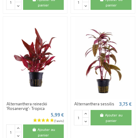
panier
panier
(1 avis)
3,75 €
Alternanthera reineckii
Alternanthera sessilis
'Rosanervig'- Tropica
5,99 €
Ajouter au
panier
Ajouter au
panier