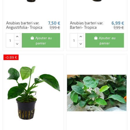
7,50 €
6,99 €
Anubias barteri var.
Anubias barteri var.
Angustifolia- Tropica
7,99 €
Barteri- Tropica
7,99 €
Ajouter au
Ajouter au
panier
panier
-0,89 €