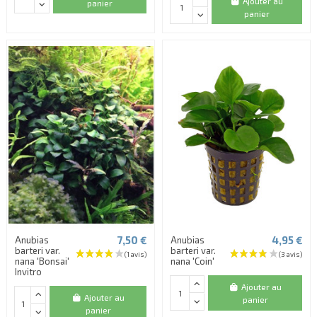
Ajouter au
panier
panier
(1 avis)
7,50 €
4,95 €
Anubias
Anubias
barteri var.
barteri var.
nana 'Bonsai'
nana 'Coin'
Invitro
Ajouter au
Ajouter au
panier
panier