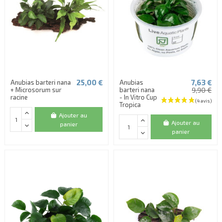
25,00 €
7,63 €
Anubias barteri nana
Anubias
+ Microsorum sur
barteri nana
9,90 €
racine
- In Vitro Cup
Tropica
Ajouter au
Ajouter au
panier
panier