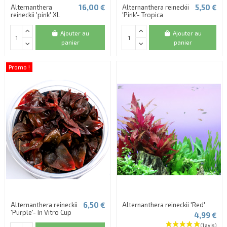
16,00 €
5,50 €
Alternanthera
Alternanthera reineckii
reineckii 'pink' XL
'Pink'- Tropica
Ajouter au
Ajouter au
panier
panier
Promo !
(4 avis)
6,50 €
Alternanthera reineckii
Alternanthera reineckii 'Red'
'Purple'- In Vitro Cup
4,99 €