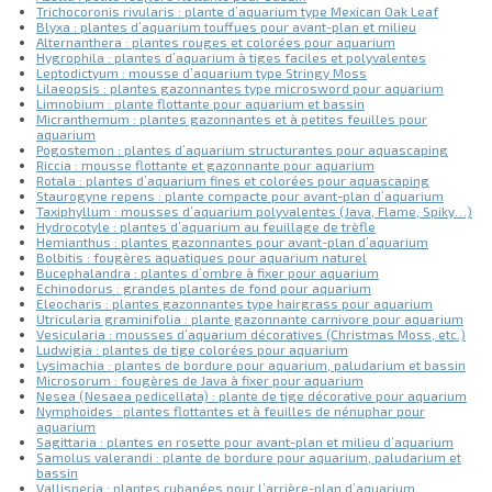
Trichocoronis rivularis : plante d’aquarium type Mexican Oak Leaf
Blyxa : plantes d’aquarium touffues pour avant-plan et milieu
Alternanthera : plantes rouges et colorées pour aquarium
Hygrophila : plantes d’aquarium à tiges faciles et polyvalentes
Leptodictyum : mousse d’aquarium type Stringy Moss
Lilaeopsis : plantes gazonnantes type microsword pour aquarium
Limnobium : plante flottante pour aquarium et bassin
Micranthemum : plantes gazonnantes et à petites feuilles pour
aquarium
Pogostemon : plantes d’aquarium structurantes pour aquascaping
Riccia : mousse flottante et gazonnante pour aquarium
Rotala : plantes d’aquarium fines et colorées pour aquascaping
Staurogyne repens : plante compacte pour avant-plan d’aquarium
Taxiphyllum : mousses d’aquarium polyvalentes (Java, Flame, Spiky…)
Hydrocotyle : plantes d’aquarium au feuillage de trèfle
Hemianthus : plantes gazonnantes pour avant-plan d’aquarium
Bolbitis : fougères aquatiques pour aquarium naturel
Bucephalandra : plantes d’ombre à fixer pour aquarium
Echinodorus : grandes plantes de fond pour aquarium
Eleocharis : plantes gazonnantes type hairgrass pour aquarium
Utricularia graminifolia : plante gazonnante carnivore pour aquarium
Vesicularia : mousses d’aquarium décoratives (Christmas Moss, etc.)
Ludwigia : plantes de tige colorées pour aquarium
Lysimachia : plantes de bordure pour aquarium, paludarium et bassin
Microsorum : fougères de Java à fixer pour aquarium
Nesea (Nesaea pedicellata) : plante de tige décorative pour aquarium
Nymphoides : plantes flottantes et à feuilles de nénuphar pour
aquarium
Sagittaria : plantes en rosette pour avant-plan et milieu d’aquarium
Samolus valerandi : plante de bordure pour aquarium, paludarium et
bassin
Vallisneria : plantes rubanées pour l’arrière-plan d’aquarium