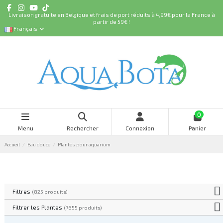
Livraison gratuite en Belgique et frais de port réduits à 4,99€ pour la France à
partir de 59€ !
Français
0
Menu
Rechercher
Connexion
Panier
Accueil
Eau douce
Plantes pour aquarium
Filtres
(825 produits)
Filtrer les Plantes
(7655 produits)