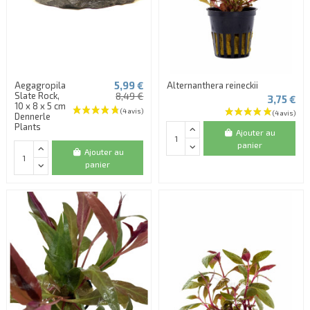
5,99 €
Aegagropila
Alternanthera reineckii
Slate Rock,
8,49 €
3,75 €
10 x 8 x 5 cm
Dennerle
Plants
Ajouter au
panier
Ajouter au
panier