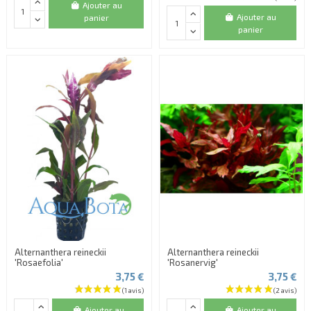
Ajouter au
Ajouter au
panier
panier
Alternanthera reineckii
Alternanthera reineckii
'Rosaefolia'
'Rosanervig'
3,75 €
3,75 €
Ajouter au
Ajouter au