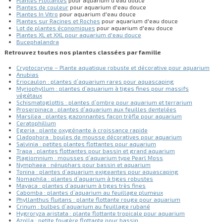
Plantes de couleur
pour aquarium d'eau douce
Plantes In Vitro
pour aquarium d'eau douce
Plantes sur Racines et Roches
pour aquarium d'eau douce
Lot de plantes économiques
pour aquarium d'eau douce
Plantes XL et XXL pour aquarium d'eau douce
Bucephalandra
Retrouvez toutes nos plantes classées par famille
Cryptocoryne – Plante aquatique robuste et décorative pour aquarium
Anubias
Eriocaulon : plantes d’aquarium rares pour aquascaping
Myriophyllum : plantes d’aquarium à tiges fines pour massifs
végétaux
Schismatoglottis : plantes d’ombre pour aquarium et terrarium
Proserpinaca : plantes d’aquarium aux feuilles dentelées
Marsilea : plantes gazonnantes façon trèfle pour aquarium
Ceratophillum
Egeria : plante oxygénante à croissance rapide
Cladophora : boules de mousse décoratives pour aquarium
Salvinia : petites plantes flottantes pour aquarium
Trapa : plantes flottantes pour bassin et grand aquarium
Plagiomnium : mousses d’aquarium type Pearl Moss
Nymphaea : nénuphars pour bassin et aquarium
Tonina : plantes d’aquarium exigeantes pour aquascaping
Nomaphila : plantes d’aquarium à tiges robustes
Mayaca : plantes d’aquarium à tiges très fines
Cabomba : plantes d’aquarium au feuillage plumeux
Phyllanthus fluitans : plante flottante rouge pour aquarium
Crinum : bulbes d’aquarium au feuillage rubané
Hygroryza aristata : plante flottante tropicale pour aquarium
Azolla : petite fougère flottante pour bassin