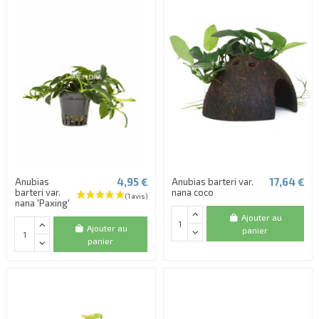
4,95 €
17,64 €
Anubias
Anubias barteri var.
barteri var.
nana coco
nana 'Paxing'
Ajouter au
Ajouter au
panier
panier