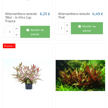
6,25 €
4,49 €
Alternanthera reineckii
Alternanthera reineckii
'Mini' - In Vitro Cup
'Pink'
Tropica
Ajouter au
Ajouter au
panier
panier
Promo !