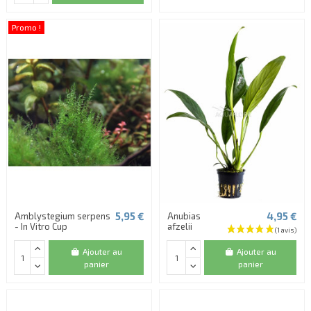
Promo !
(8 avis)
5,95 €
4,95 €
Amblystegium serpens
Anubias
- In Vitro Cup
afzelii
Ajouter au
Ajouter au
panier
panier