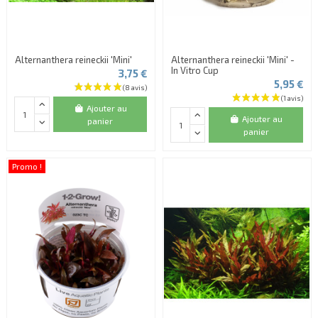
Alternanthera reineckii 'Mini'
Alternanthera reineckii 'Mini' -
In Vitro Cup
3,75 €
5,95 €
Ajouter au
Ajouter au
panier
panier
Promo !
(2 avis)