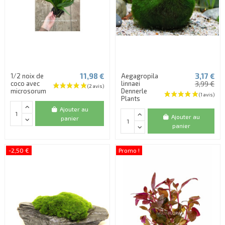
11,98 €
3,17 €
1/2 noix de
Aegagropila
coco avec
linnaei
3,99 €
microsorum
Dennerle
Plants
Ajouter au
Ajouter au
panier
panier
-2,50 €
Promo !