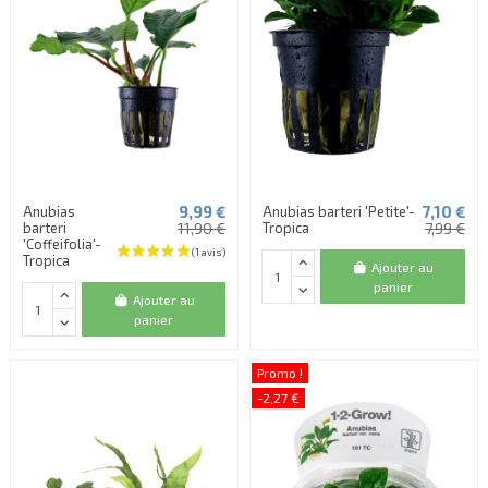
9,99 €
7,10 €
Anubias
Anubias barteri 'Petite'-
barteri
11,90 €
Tropica
7,99 €
'Coffeifolia'-
Tropica
Ajouter au
panier
Ajouter au
panier
Promo !
-2,27 €