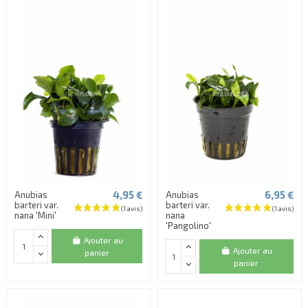
4,95 €
6,95 €
Anubias
Anubias
barteri var.
barteri var.
nana 'Mini'
nana
'Pangolino'
Ajouter au
Ajouter au
panier
panier
(7 avis)