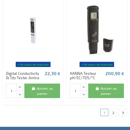
(3 avis)
En cours de reassort
En cours de reassort
22,30 €
200,90 €
Digital Conductivity
HANNA Testeur
& Tds Tester Amtra
pH/EC/TDS/°C
Ajouter au
Ajouter au
panier
panier
1
2