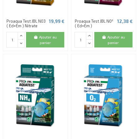
19,99 €
12,38 €
Proaqua Test JBL N03
Proaqua Test JBL N0²
( Ed+Em ) Nitrate
( Ed+Em )
Ajouter au
Ajouter au
panier
panier