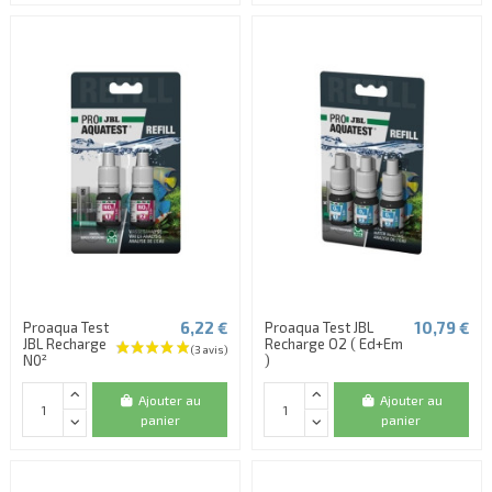
6,22 €
10,79 €
Proaqua Test
Proaqua Test JBL
JBL Recharge
Recharge O2 ( Ed+Em
N0²
)
Ajouter au
Ajouter au
panier
panier