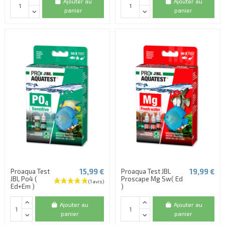
Ajouter au
Ajouter au
panier
panier
(1 avis)
15,99 €
19,99 €
Proaqua Test
Proaqua Test JBL
JBL Po4 (
Proscape Mg Sw( Ed
Ed+Em )
)
Ajouter au
Ajouter au
panier
panier