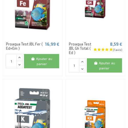
16,99 €
8,59 €
Proaqua Test JBL Fer (
Proaqua Test
Ed+Em )
JBL Gh Total (
Ed )
Ajouter au
Ajouter au
panier
panier