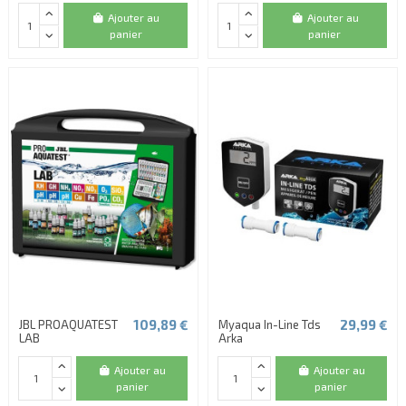
Ajouter au
Ajouter au
panier
panier
109,89 €
29,99 €
JBL PROAQUATEST
Myaqua In-Line Tds
LAB
Arka
Ajouter au
Ajouter au
panier
panier