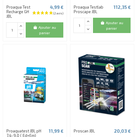
4,99 €
112,35 €
Proaqua Test
Proaqua Testlab
Recharge GH
Proscape JBL
JBL
Ajouter au
Ajouter au
panier
panier
11,99 €
20,03 €
Proaquatest JBL pH
Proscan JBL
7,4-9,0 ( Ed+Em)