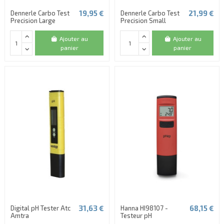
19,95 €
21,99 €
Dennerle Carbo Test
Dennerle Carbo Test
Precision Large
Precision Small
Ajouter au
Ajouter au
panier
panier
31,63 €
68,15 €
Digital pH Tester Atc
Hanna HI98107 -
Amtra
Testeur pH