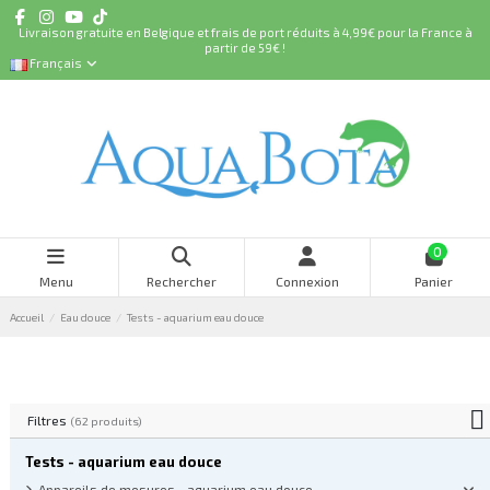
Livraison gratuite en Belgique et frais de port réduits à 4,99€ pour la France à
partir de 59€ !
Français
0
Menu
Rechercher
Connexion
Panier
Accueil
Eau douce
Tests - aquarium eau douce
Filtres
(62 produits)
Tests - aquarium eau douce
Appareils de mesures - aquarium eau douce