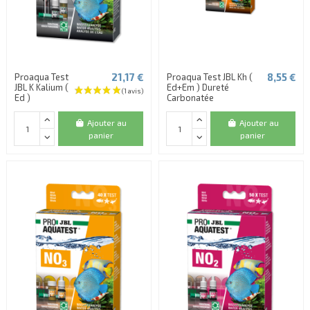
21,17 €
8,55 €
Proaqua Test
Proaqua Test JBL Kh (
JBL K Kalium (
Ed+Em ) Dureté
Ed )
Carbonatée
Ajouter au
Ajouter au
panier
panier