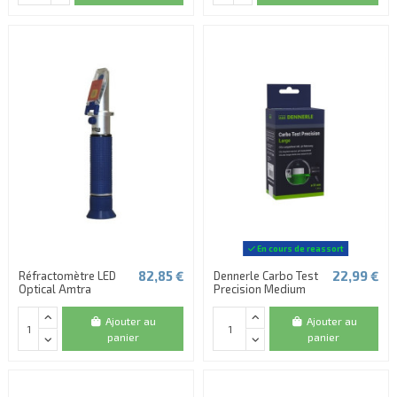
En cours de reassort
82,85 €
22,99 €
Réfractomètre LED
Dennerle Carbo Test
Optical Amtra
Precision Medium
Ajouter au
Ajouter au
panier
panier