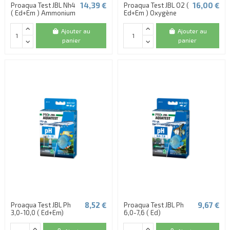
14,39 €
16,00 €
Proaqua Test JBL Nh4
Proaqua Test JBL O2 (
( Ed+Em ) Ammonium
Ed+Em ) Oxygène
Ajouter au
Ajouter au
panier
panier
8,52 €
9,67 €
Proaqua Test JBL Ph
Proaqua Test JBL Ph
3,0-10,0 ( Ed+Em)
6,0-7,6 ( Ed)