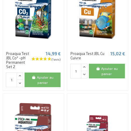
14,99 €
15,02 €
Proaqua Test
Proaqua Test JBL Cu
JBL Co² -pH
Cuivre
Permanent
Set 2
Ajouter au
panier
Ajouter au
panier