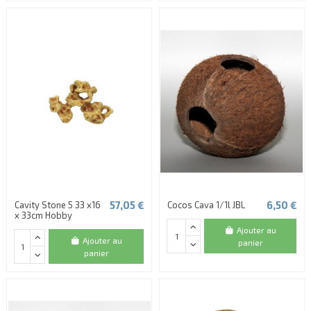
57,05 €
6,50 €
Cavity Stone 5 33 x16
Cocos Cava 1/1l JBL
x 33cm Hobby
Ajouter au
Ajouter au
panier
panier