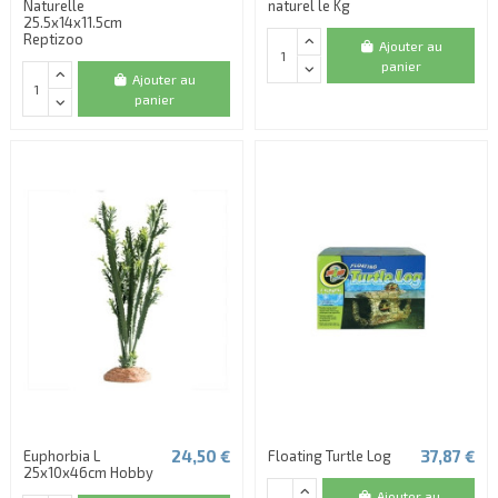
Naturelle
naturel le Kg
25.5x14x11.5cm
Reptizoo
Ajouter au
panier
Ajouter au
panier
24,50 €
37,87 €
Euphorbia L
Floating Turtle Log
25x10x46cm Hobby
Ajouter au