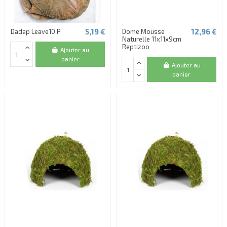
5,19 €
12,96 €
Dadap Leave10 P
Dome Mousse
Naturelle 11x11x9cm
Reptizoo
Ajouter au
panier
Ajouter au
panier