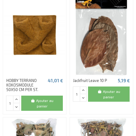
41,01 €
5,19 €
HOBBY TERRANO
Jackfruit Leave 10 P
KOKOSMODULE
50X50 CM PER ST.
Ajouter au
panier
Ajouter au
panier