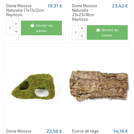
19,31 €
23,42 €
Dome Mousse
Dome Mousse
Naturelle 17x17x12cm
Naturelle
Reptizoo
23x23x18cm
Reptizoo
Ajouter au
Ajouter au
panier
panier
23,50 €
14,16 €
Dome Mousse
Écorce de liège