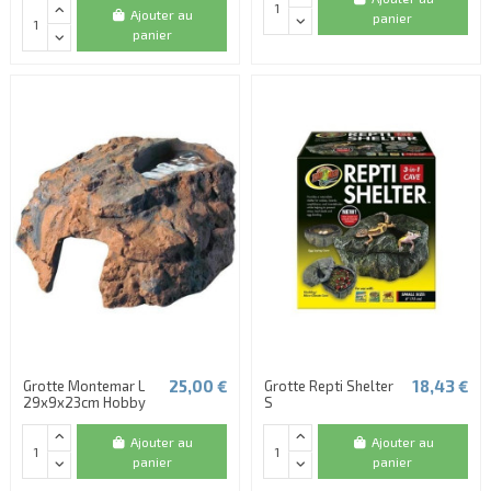
Ajouter au
panier
panier
25,00 €
18,43 €
Grotte Montemar L
Grotte Repti Shelter
29x9x23cm Hobby
S
Ajouter au
Ajouter au
panier
panier