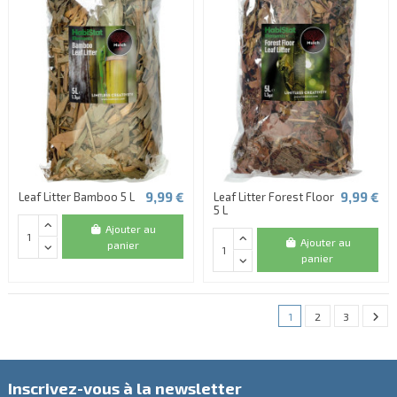
(1 avis)
9,99 €
9,99 €
Leaf Litter Bamboo 5 L
Leaf Litter Forest Floor
5 L
Ajouter au
Ajouter au
panier
panier
1
2
3
Inscrivez-vous à la newsletter