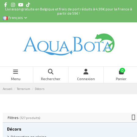
Livraison gratuite en Belgique et frais de port réduits à 4,99€ pour la France à
partir de 59€ !
Français
0
Menu
Rechercher
Connexion
Panier
Accueil
Terrarium
Décors
Filtres
(127 produits)
Décors
Décoration en résine