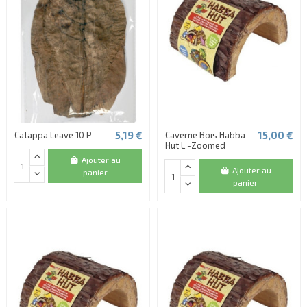
5,19 €
15,00 €
Catappa Leave 10 P
Caverne Bois Habba
Hut L -Zoomed
Ajouter au
Ajouter au
panier
panier