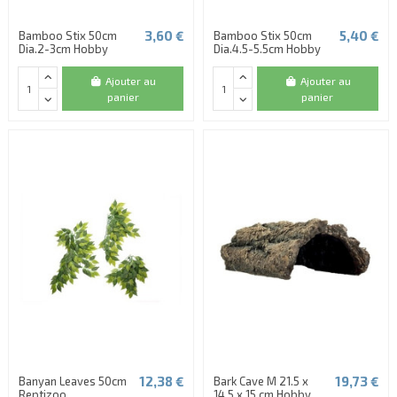
3,60 €
5,40 €
Bamboo Stix 50cm
Bamboo Stix 50cm
Dia.2-3cm Hobby
Dia.4.5-5.5cm Hobby
Ajouter au
Ajouter au
panier
panier
12,38 €
19,73 €
Banyan Leaves 50cm
Bark Cave M 21.5 x
Reptizoo
14.5 x 15 cm Hobby