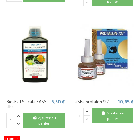
panier
6,50 €
10,65 €
Bio-Exit Silicate EASY
eSHa protalon727
LIFE
Ajouter au
Ajouter au
panier
panier
Promo !