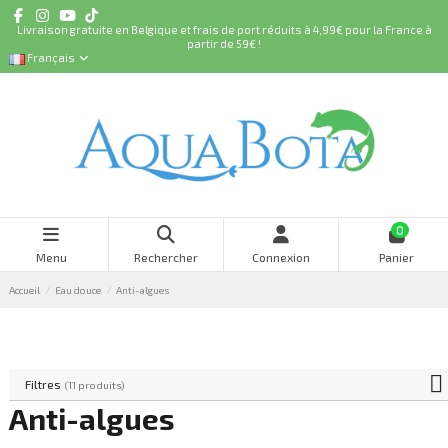
Livraison gratuite en Belgique et frais de port réduits à 4,99€ pour la France à
partir de 59€ !
Français
0
Menu
Rechercher
Connexion
Panier
Accueil
Eau douce
Anti-algues
Filtres
(11 produits)
Anti-algues