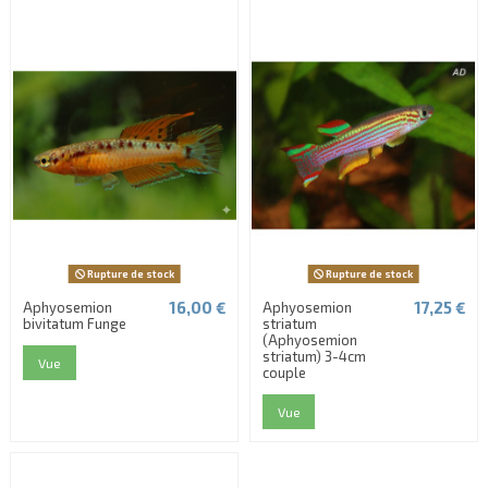
Rupture de stock
Rupture de stock
16,00 €
17,25 €
Aphyosemion
Aphyosemion
bivitatum Funge
striatum
(Aphyosemion
striatum) 3-4cm
Vue
couple
Vue