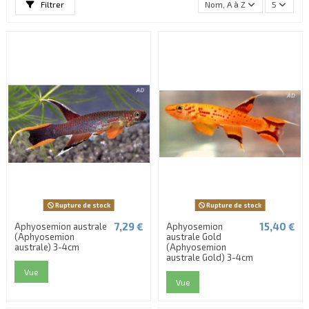
Filtrer
Nom, A à Z
5
Rupture de stock
Rupture de stock
7,29 €
15,40 €
Aphyosemion australe
Aphyosemion
(Aphyosemion
australe Gold
australe) 3-4cm
(Aphyosemion
australe Gold) 3-4cm
Vue
Vue