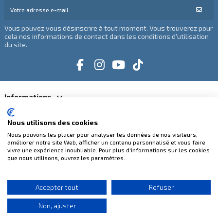
Vous pouvez vous désinscrire à tout moment. Vous trouverez pour
cela nos informations de contact dans les conditions d'utilisation
du site.
Informations
Catégories
Nous utilisons des cookies
Nous pouvons les placer pour analyser les données de nos visiteurs,
améliorer notre site Web, afficher un contenu personnalisé et vous faire
Contactez-nous
vivre une expérience inoubliable. Pour plus d'informations sur les cookies
que nous utilisons, ouvrez les paramètres.
Paiements 100% sécurisés
Accepter tout
Refuser
Non, ajuster