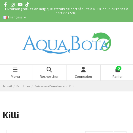
Livraison gratuite en Belgique et frais de port réduits à 4,99€ pour la France à
partir de 59€ !
Français
0
Menu
Rechercher
Connexion
Panier
Accueil
Eau douce
Poissons d'eau douce
Killi
Killi