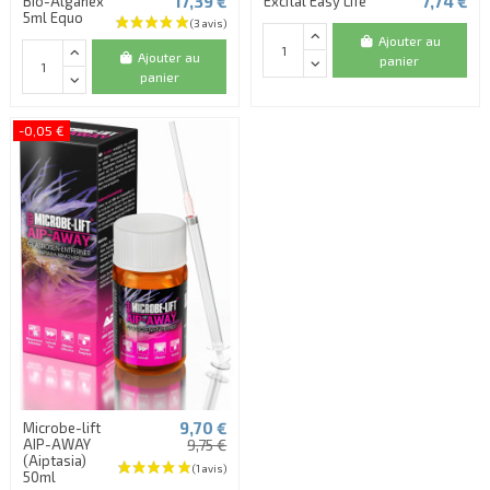
17,39 €
7,74 €
Bio-Alganex
Excital Easy Life
5ml Equo
Ajouter au
Ajouter au
panier
panier
-0,05 €
9,70 €
Microbe-lift
AIP-AWAY
9,75 €
(Aiptasia)
50ml