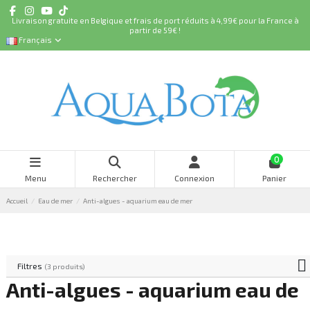
Livraison gratuite en Belgique et frais de port réduits à 4,99€ pour la France à
partir de 59€ !
Français
0
Menu
Rechercher
Connexion
Panier
Accueil
Eau de mer
Anti-algues - aquarium eau de mer
Filtres
(3 produits)
Anti-algues - aquarium eau de