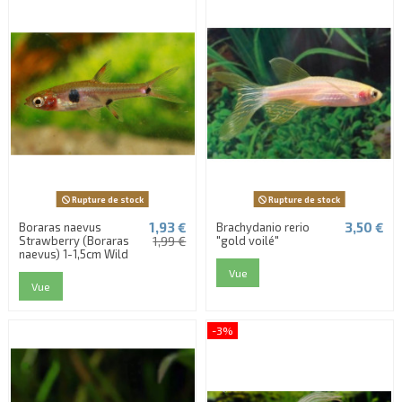
Rupture de stock
Rupture de stock
1,93 €
3,50 €
Boraras naevus
Brachydanio rerio
Strawberry (Boraras
1,99 €
"gold voilé"
naevus) 1-1,5cm Wild
Vue
Vue
-3%