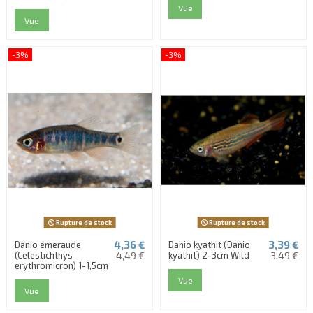
Vue
Vue
-3%
-3%
Rupture de stock
Rupture de stock
4,36 €
3,39 €
Danio émeraude
Danio kyathit (Danio
(Celestichthys
4,49 €
kyathit) 2-3cm Wild
3,49 €
erythromicron) 1-1,5cm
Vue
Vue