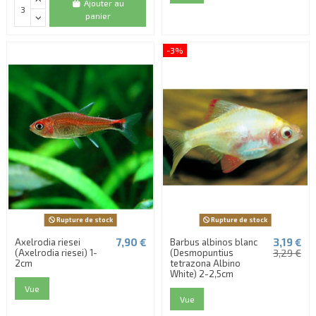
Ajouter au
panier
-3%
Rupture de stock
Rupture de stock
7,90 €
3,19 €
Axelrodia riesei
Barbus albinos blanc
(Axelrodia riesei) 1-
(Desmopuntius
3,29 €
2cm
tetrazona Albino
White) 2-2,5cm
Vue
Vue