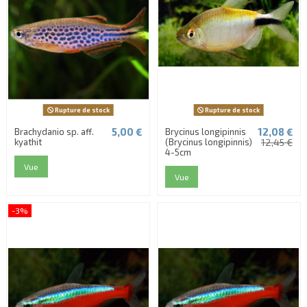
Rupture de stock
Rupture de stock
5,00 €
12,08 €
Brachydanio sp. aff.
Brycinus longipinnis
kyathit
(Brycinus longipinnis)
12,45 €
4-5cm
Vue
Vue
-3%