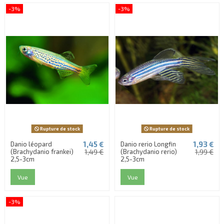
-3%
-3%
Rupture de stock
Rupture de stock
1,45 €
1,93 €
Danio léopard
Danio rerio Longfin
(Brachydanio frankei)
1,49 €
(Brachydanio rerio)
1,99 €
2,5-3cm
2,5-3cm
Vue
Vue
-3%