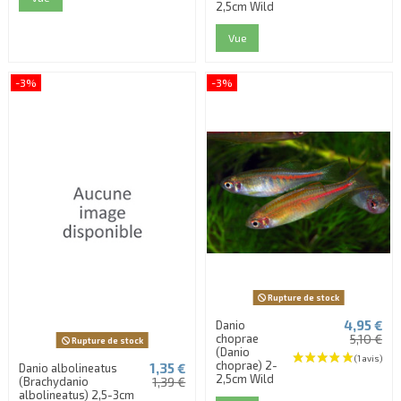
2,5cm Wild
Vue
-3%
-3%
Rupture de stock
4,95 €
Danio
choprae
5,10 €
Rupture de stock
(Danio
choprae) 2-
1,35 €
Danio albolineatus
2,5cm Wild
(Brachydanio
1,39 €
albolineatus) 2,5-3cm