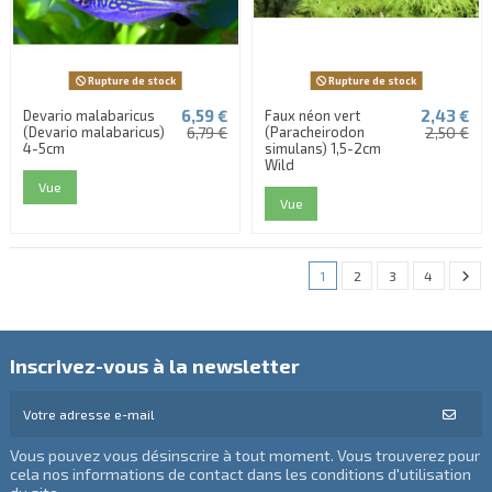
Rupture de stock
Rupture de stock
6,59 €
2,43 €
Devario malabaricus
Faux néon vert
(Devario malabaricus)
6,79 €
(Paracheirodon
2,50 €
4-5cm
simulans) 1,5-2cm
Wild
Vue
Vue
1
2
3
4
Inscrivez-vous à la newsletter
Vous pouvez vous désinscrire à tout moment. Vous trouverez pour
cela nos informations de contact dans les conditions d'utilisation