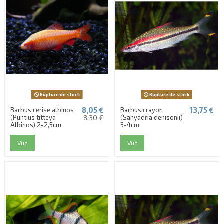
Rupture de stock
Rupture de stock
8,05 €
13,75 €
Barbus cerise albinos
Barbus crayon
(Puntius titteya
8,30 €
(Sahyadria denisonii)
Albinos) 2-2,5cm
3-4cm
Vue
Vue