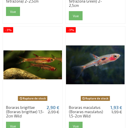
tetrazona) 2-2,5cm
tetrazona Green) 2-
2,5cm
Vue
Vue
-3%
-3%
Rupture de stock
Rupture de stock
2,90 €
1,93 €
Boraras brigittae
Boraras maculatus
(Boraras brigittae) 1,5-
2,99 €
(Boraras maculatus)
1,99 €
2cm Wild
1,5-2cm Wild
Vue
Vue