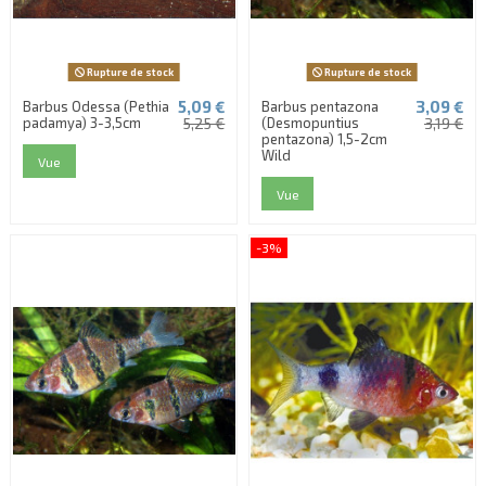
Rupture de stock
Rupture de stock
5,09 €
3,09 €
Barbus Odessa (Pethia
Barbus pentazona
padamya) 3-3,5cm
5,25 €
(Desmopuntius
3,19 €
pentazona) 1,5-2cm
Wild
Vue
Vue
-3%