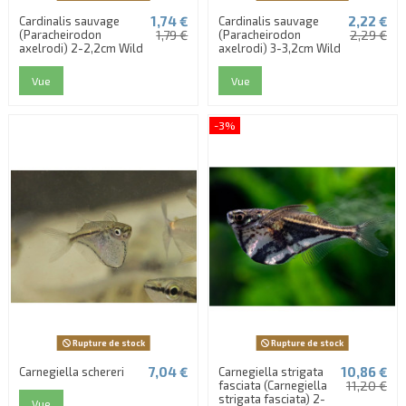
1,74 €
2,22 €
Cardinalis sauvage
Cardinalis sauvage
(Paracheirodon
1,79 €
(Paracheirodon
2,29 €
axelrodi) 2-2,2cm Wild
axelrodi) 3-3,2cm Wild
Vue
Vue
-3%
Rupture de stock
Rupture de stock
7,04 €
10,86 €
Carnegiella schereri
Carnegiella strigata
fasciata (Carnegiella
11,20 €
strigata fasciata) 2-
Vue