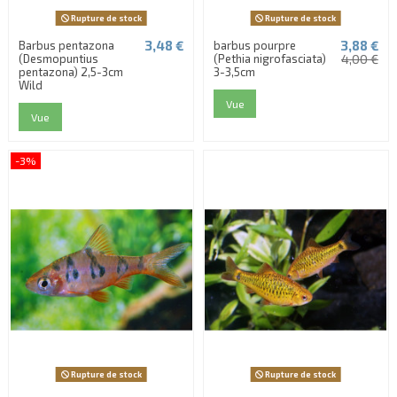
Rupture de stock
Rupture de stock
3,48 €
3,88 €
Barbus pentazona
barbus pourpre
(Desmopuntius
(Pethia nigrofasciata)
4,00 €
pentazona) 2,5-3cm
3-3,5cm
Wild
Vue
Vue
-3%
Rupture de stock
Rupture de stock