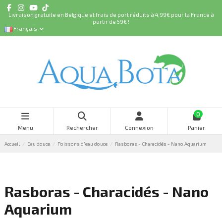
Livraison gratuite en Belgique et frais de port réduits à 4,99€ pour la France à
partir de 59€ !
Français
0
Menu
Rechercher
Connexion
Panier
Accueil
Eau douce
Poissons d'eau douce
Rasboras - Characidés - Nano Aquarium
Rasboras - Characidés - Nano
Aquarium