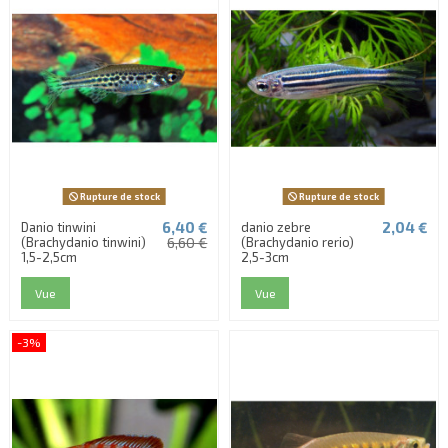
Rupture de stock
Rupture de stock
6,40 €
2,04 €
Danio tinwini
danio zebre
(Brachydanio tinwini)
6,60 €
(Brachydanio rerio)
1,5-2,5cm
2,5-3cm
Vue
Vue
-3%