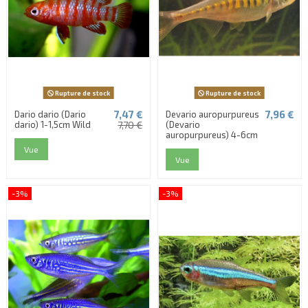
Rupture de stock
Rupture de stock
7,47 €
7,96 €
Dario dario (Dario
Devario auropurpureus
dario) 1-1,5cm Wild
7,70 €
(Devario
auropurpureus) 4-6cm
Vue
Vue
-3%
-3%