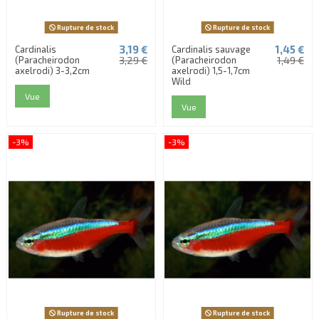
Rupture de stock
Rupture de stock
3,19 €
1,45 €
Cardinalis
Cardinalis sauvage
(Paracheirodon
3,29 €
(Paracheirodon
1,49 €
axelrodi) 3-3,2cm
axelrodi) 1,5-1,7cm
Wild
Vue
Vue
-3%
-3%
Rupture de stock
Rupture de stock