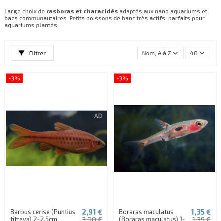
Large choix de
rasboras et characidés
adaptés aux nano aquariums et
bacs communautaires. Petits poissons de banc très actifs, parfaits pour
aquariums plantés.
Filtrer
Nom, A à Z
48
-3%
-3%
2,91 €
1,35 €
Barbus cerise (Puntius
Boraras maculatus
titteya) 2-2,5cm
3,00 €
(Boraras maculatus) 1-
1,39 €