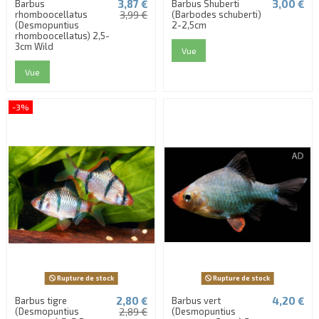
3,87 €
3,00 €
Barbus
Barbus Shuberti
rhomboocellatus
3,99 €
(Barbodes schuberti)
(Desmopuntius
2-2,5cm
rhomboocellatus) 2,5-
3cm Wild
Vue
Vue
-3%
Rupture de stock
Rupture de stock
2,80 €
4,20 €
Barbus tigre
Barbus vert
(Desmopuntius
2,89 €
(Desmopuntius