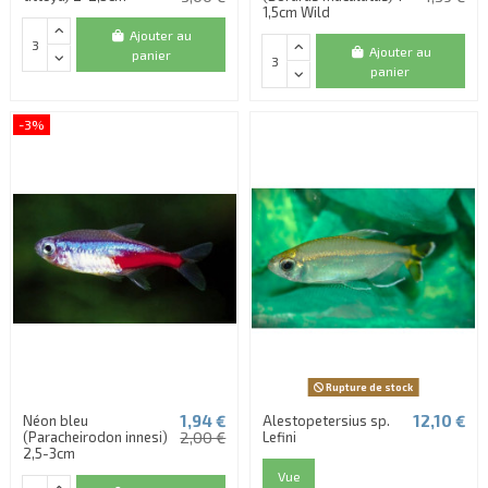
1,5cm Wild
Ajouter au
Ajouter au
panier
panier
-3%
Rupture de stock
1,94 €
12,10 €
Néon bleu
Alestopetersius sp.
(Paracheirodon innesi)
2,00 €
Lefini
2,5-3cm
Vue