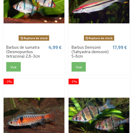
Rupture de stock
Rupture de stock
4,99 €
17,99 €
Barbus de sumatra
Barbus Denisonii
(Desmopuntius
(Sahyadria denisonii)
tetrazona) 2,6-3cm
5-6cm
Vue
Vue
-3%
-3%