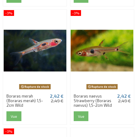
-3%
-3%
Rupture de stock
Rupture de stock
2,42 €
2,42 €
Boraras merah
Boraras naevus
(Boraras merah) 1,5-
2,49 €
Strawberry (Boraras
2,49 €
2cm Wild
naevus) 1,5-2cm Wild
Vue
Vue
-3%