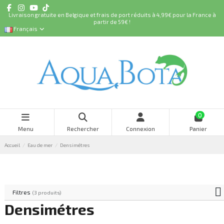
Livraison gratuite en Belgique et frais de port réduits à 4,99€ pour la France à
partir de 59€ !
Français
0
Menu
Rechercher
Connexion
Panier
Accueil
Eau de mer
Densimétres
Filtres
(3 produits)
Densimétres