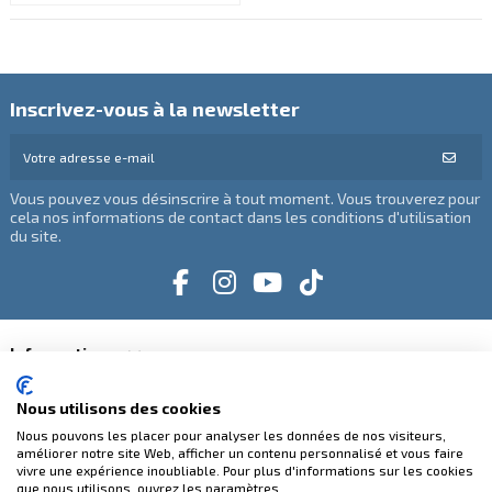
Inscrivez-vous à la newsletter
Vous pouvez vous désinscrire à tout moment. Vous trouverez pour
cela nos informations de contact dans les conditions d'utilisation
du site.
Informations
Catégories
Nous utilisons des cookies
Nous pouvons les placer pour analyser les données de nos visiteurs,
améliorer notre site Web, afficher un contenu personnalisé et vous faire
Contactez-nous
vivre une expérience inoubliable. Pour plus d'informations sur les cookies
que nous utilisons, ouvrez les paramètres.