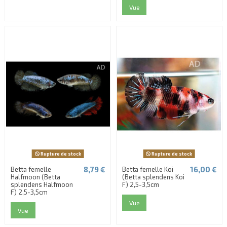
Vue
Rupture de stock
Rupture de stock
8,79 €
16,00 €
Betta femelle
Betta femelle Koi
Halfmoon (Betta
(Betta splendens Koi
splendens Halfmoon
F) 2,5-3,5cm
F) 2,5-3,5cm
Vue
Vue