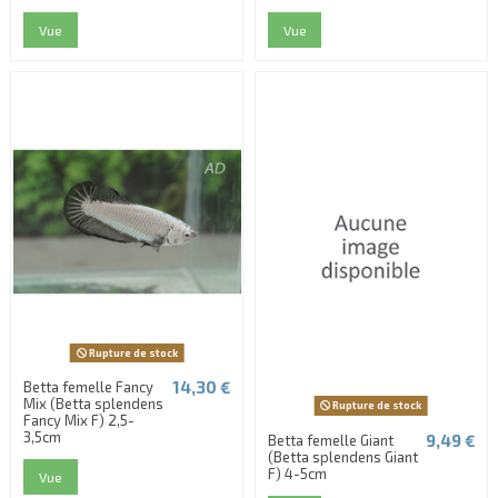
Vue
Vue
Rupture de stock
14,30 €
Betta femelle Fancy
Mix (Betta splendens
Rupture de stock
Fancy Mix F) 2,5-
3,5cm
9,49 €
Betta femelle Giant
(Betta splendens Giant
F) 4-5cm
Vue