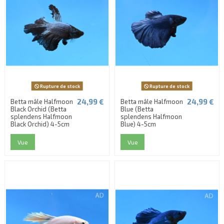
Rupture de stock
Rupture de stock
24,99 €
24,99 €
Betta mâle Halfmoon
Betta mâle Halfmoon
Black Orchid (Betta
Blue (Betta
splendens Halfmoon
splendens Halfmoon
Black Orchid) 4-5cm
Blue) 4-5cm
Vue
Vue