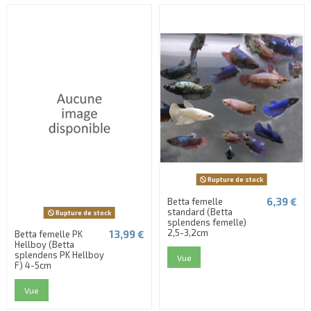
Rupture de stock
6,39 €
Betta femelle
standard (Betta
Rupture de stock
splendens femelle)
2,5-3,2cm
13,99 €
Betta femelle PK
Hellboy (Betta
splendens PK Hellboy
Vue
F) 4-5cm
Vue