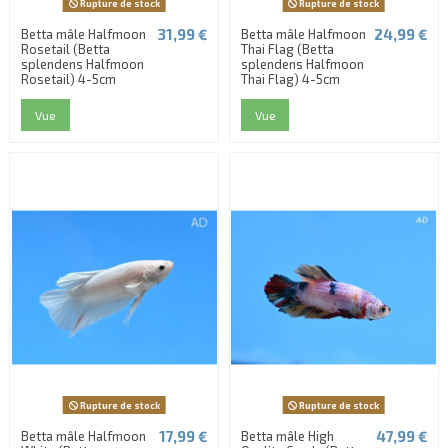
Rupture de stock
Rupture de stock
31,99 €
24,99 €
Betta mâle Halfmoon
Betta mâle Halfmoon
Rosetail (Betta
Thai Flag (Betta
splendens Halfmoon
splendens Halfmoon
Rosetail) 4-5cm
Thai Flag) 4-5cm
Vue
Vue
Rupture de stock
Rupture de stock
17,99 €
47,99 €
Betta mâle Halfmoon
Betta mâle High