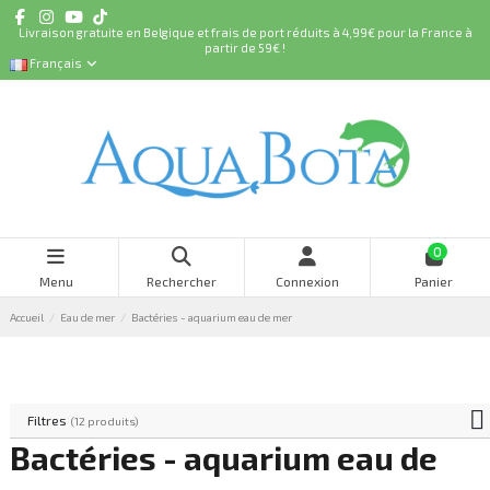
Livraison gratuite en Belgique et frais de port réduits à 4,99€ pour la France à
partir de 59€ !
Français
0
Menu
Rechercher
Connexion
Panier
Accueil
Eau de mer
Bactéries - aquarium eau de mer
Filtres
(12 produits)
Bactéries - aquarium eau de