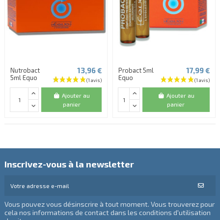
13,96 €
17,99 €
Nutrobact
Probact 5ml
5ml Equo
Equo
Ajouter au
Ajouter au
panier
panier
Inscrivez-vous à la newsletter
Vous pouvez vous désinscrire à tout moment. Vous trouverez pour
cela nos informations de contact dans les conditions d'utilisation