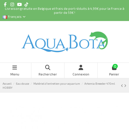
Livraison gratuite en Belgique et frais de port réduits à 4,99€ pour la France à
partir de 59€ !
Français
0
Menu
Rechercher
Connexion
Panier
Accueil
Eau douce
Matériel d'entretien pour aquarium
Artemia Breeder 470ml
HOBBY