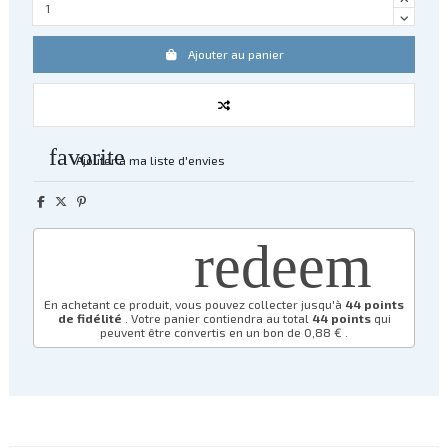
Ajouter au panier
favorite
Ajouter à ma liste d'envies
redeem
En achetant ce produit, vous pouvez collecter jusqu'à
44
points
de fidélité
. Votre panier contiendra au total
44
points
qui
peuvent être convertis en un bon de
0,88 €
.