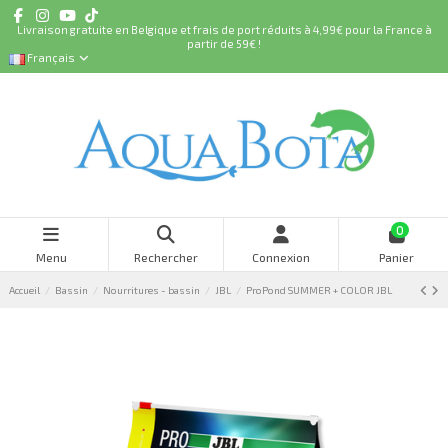
Livraison gratuite en Belgique et frais de port réduits à 4,99€ pour la France à
partir de 59€ !
Français
0
Menu
Rechercher
Connexion
Panier
Accueil
Bassin
Nourritures - bassin
JBL
ProPond SUMMER + COLOR JBL