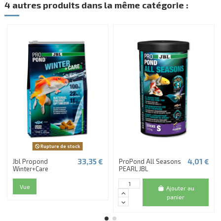
4 autres produits dans la même catégorie :
Rupture de stock
33,35 €
4,01 €
Jbl Propond
ProPond All Seasons
Winter+Care
PEARL JBL
Vue
Ajouter au
panier