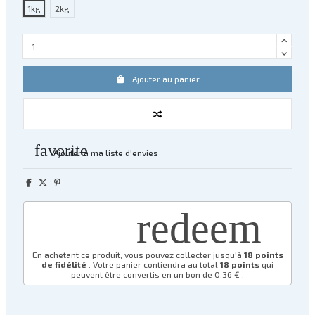
1kg
2kg
Ajouter au panier
favorite
Ajouter à ma liste d'envies
redeem
En achetant ce produit, vous pouvez collecter jusqu'à
18
points
de fidélité
. Votre panier contiendra au total
18
points
qui
peuvent être convertis en un bon de
0,36 €
.