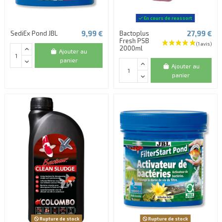
En cours de reassort
9,99 €
27,99 €
SediEx Pond JBL
Bactoplus
Fresh PSB
2000ml
Ajouter au
panier
Ajouter au
panier
Rupture de stock
Rupture de stock