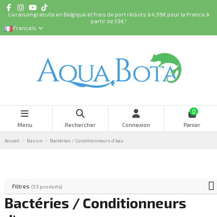
Livraison gratuite en Belgique et frais de port réduits à 4,99€ pour la France à
partir de 59€ !
Français
0
Menu
Rechercher
Connexion
Panier
Accueil
Bassin
Bactéries / Conditionneurs d'eau
Filtres
(53 produits)
Bactéries / Conditionneurs