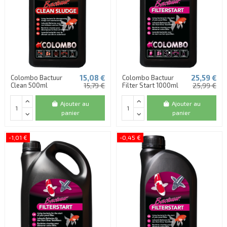
15,08 €
25,59 €
Colombo Bactuur
Colombo Bactuur
Clean 500ml
15,79 €
Filter Start 1000ml
25,99 €
Ajouter au
Ajouter au
panier
panier
-1,01 €
-0,45 €