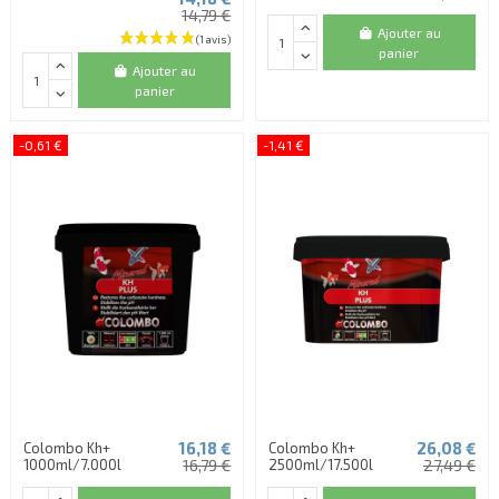
14,79 €
Ajouter au
panier
Ajouter au
panier
-0,61 €
-1,41 €
16,18 €
26,08 €
Colombo Kh+
Colombo Kh+
1000ml/7.000l
16,79 €
2500ml/17.500l
27,49 €