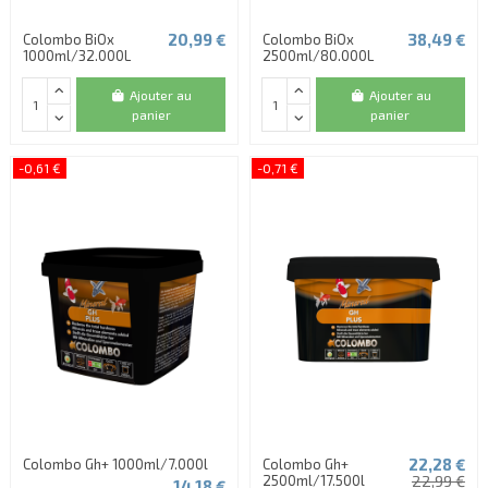
20,99 €
38,49 €
Colombo BiOx
Colombo BiOx
1000ml/32.000L
2500ml/80.000L
Ajouter au
Ajouter au
panier
panier
-0,61 €
-0,71 €
22,28 €
Colombo Gh+ 1000ml/7.000l
Colombo Gh+
2500ml/17.500l
22,99 €
14,18 €