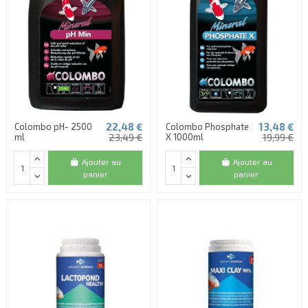
22,48 €
13,48 €
Colombo pH- 2500
Colombo Phosphate
ml
23,49 €
X 1000ml
19,99 €
Ajouter au
Ajouter au
panier
panier