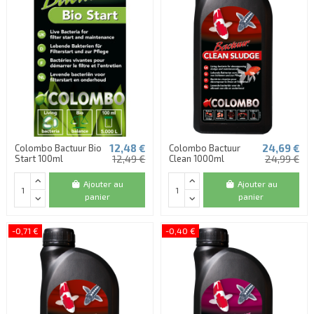
12,48 €
24,69 €
Colombo Bactuur Bio
Colombo Bactuur
Start 100ml
12,49 €
Clean 1000ml
24,99 €
Ajouter au
Ajouter au
panier
panier
-0,71 €
-0,40 €