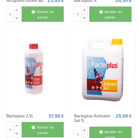
23,49 €
24,99 €
Acclipond 500ml JBL
Bactoplus 1L
Ajouter au
Ajouter au
panier
panier
57,98 €
29,99 €
Bactoplus 2,5L
Bactoplus Activator
Gel 1L
Ajouter au
Ajouter au
panier
panier