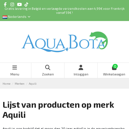
Gratis levering in België en verlaagde verzendkosten aan 4,99€ voor Frankrijk
vanaf 59€ !
Nederlands
0
Menu
Zoeken
Inloggen
Winkelwagen
Home
Merken
Aquili
Lijst van producten op merk
Aquili
Aquili is een bedrijf dat al meer dan 20 jaar actief is in de aquariumbranche.