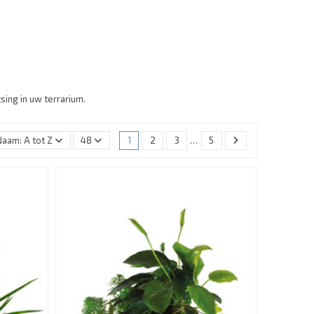
sing in uw terrarium.
Naam: A tot Z
48
1
2
3
…
5