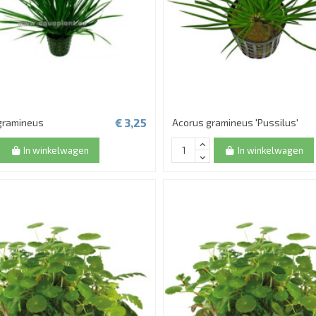
€ 3,25
gramineus
Acorus gramineus 'Pussilus'
In winkelwagen
In winkelwagen