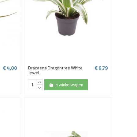
€ 4,00
€ 6,79
Dracaena Dragontree White
Jewel
In winkelwagen