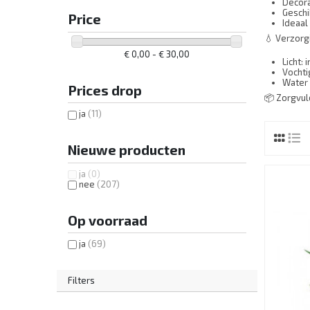
Decora
Geschi
Price
Ideaal
💧 Verzorg
€ 0,00 - € 30,00
Licht: 
Vochti
Water 
Prices drop
📦 Zorgvuld
ja
(11)
Nieuwe producten
ja
(0)
nee
(207)
Op voorraad
ja
(69)
Filters