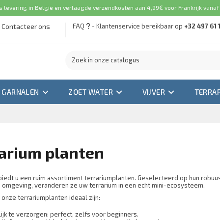
s levering in België en verlaagde verzendkosten aan 4,99€ voor Frankrijk vanaf
Contacteer ons
FAQ
- Klantenservice bereikbaar op
+32 497 61 
GARNALEN
ZOET WATER
VIJVER
TERRA
arium planten
iedt u een ruim assortiment terrariumplanten. Geselecteerd op hun robuu
 omgeving, veranderen ze uw terrarium in een echt mini-ecosysteem.
onze terrariumplanten ideaal zijn:
ijk te verzorgen: perfect, zelfs voor beginners.