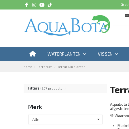
Grati
WATERPLANTEN
VISSEN
Home
Terrarium
Terrarium planten
Terr
Filters
(207 producten)
Aquabota b
Merk
afgesloten
💚 Waarom 
Makkel