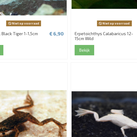
Niet op voorraad
Niet op voorraad
€ 6,90
. Black Tiger 1-1,5cm
Erpetoichthys Calabaricus 12-
15cm Wild
Bekijk