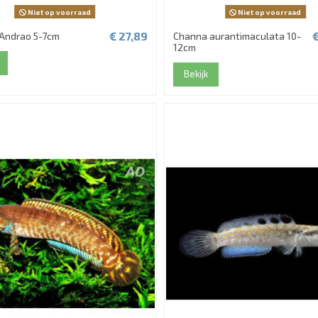
Niet op voorraad
Niet op voorraad
€ 27,89
Andrao 5-7cm
Channa aurantimaculata 10-
12cm
Bekijk