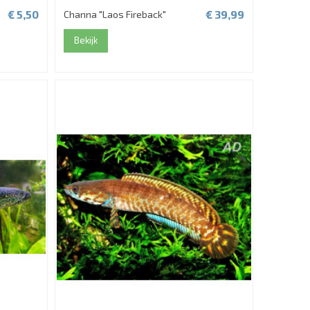
€ 5,50
€ 39,99
Channa "Laos Fireback"
Bekijk