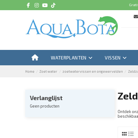
Grati
WATERPLANTEN
VISSEN
Home
Zoet water
zoetwatervissen en ongewervelden
Zeldz
Zeld
Verlanglijst
Geen producten
Ontdek on
beschikbaa