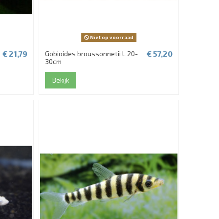
Niet op voorraad
€ 21,79
€ 57,20
Gobioides broussonnetii L 20-
30cm
Bekijk