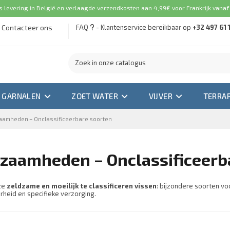
s levering in België en verlaagde verzendkosten aan 4,99€ voor Frankrijk vanaf
Contacteer ons
FAQ
- Klantenservice bereikbaar op
+32 497 61 
GARNALEN
ZOET WATER
VIJVER
TERRA
aamheden – Onclassificeerbare soorten
zaamheden – Onclassificeerb
ze
zeldzame en moeilijk te classificeren vissen
: bijzondere soorten vo
rheid en specifieke verzorging.