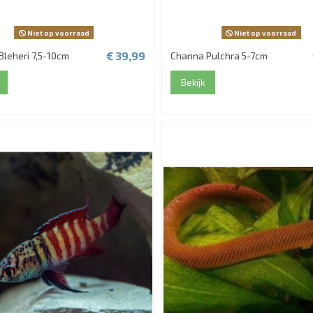
Niet op voorraad
Niet op voorraad
€ 39,99
leheri 7,5-10cm
Channa Pulchra 5-7cm
Bekijk