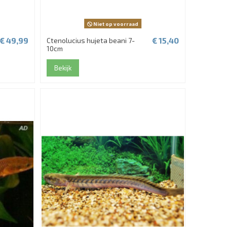
Niet op voorraad
€ 49,99
€ 15,40
Ctenolucius hujeta beani 7-
10cm
Bekijk