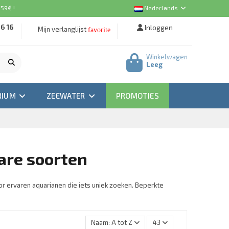
 59€ !
Nederlands
16 16
Inloggen
Mijn verlanglijst
favorite
Winkelwagen
Leeg
RIUM
ZEEWATER
PROMOTIES
are soorten
or ervaren aquarianen die iets uniek zoeken. Beperkte
Naam: A tot Z
43