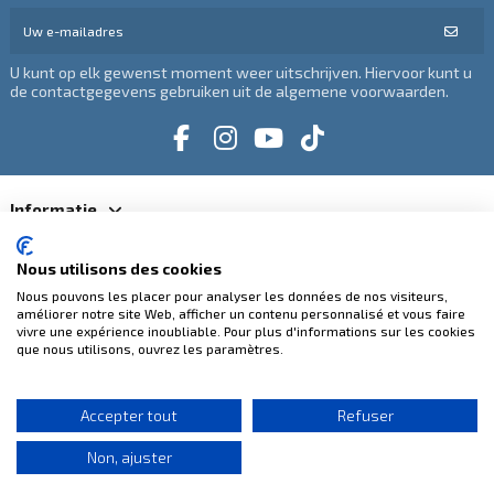
U kunt op elk gewenst moment weer uitschrijven. Hiervoor kunt u
de contactgegevens gebruiken uit de algemene voorwaarden.
Informatie
Categorieën
Nous utilisons des cookies
Nous pouvons les placer pour analyser les données de nos visiteurs,
améliorer notre site Web, afficher un contenu personnalisé et vous faire
Contacteer ons
vivre une expérience inoubliable. Pour plus d'informations sur les cookies
que nous utilisons, ouvrez les paramètres.
100% veilige betalingen
Accepter tout
Refuser
Non, ajuster