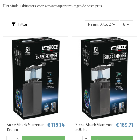
Hier vindt u skimmers voor zeewateraquariums tegen de beste prijs.
Filter
Naam: A tot Z
6
€ 119,14
€ 169,71
Sicce Shark Skimmer
Sicce Shark Skimmer
150 Eu
300 Eu