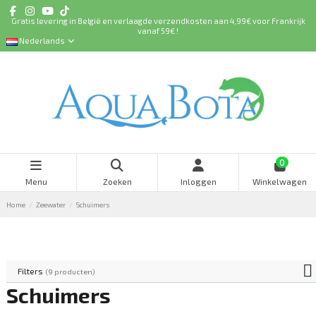
Gratis levering in België en verlaagde verzendkosten aan 4,99€ voor Frankrijk
vanaf 59€ !
Nederlands
0
Menu
Zoeken
Inloggen
Winkelwagen
Home
Zeewater
Schuimers
Filters
(9 producten)
Schuimers