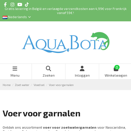
Gratis levering in België en verlaagde verzendkosten aan 4,99€ voor Frankrijk
vanaf 59€ !
Nederlands
0
Menu
Zoeken
Inloggen
Winkelwagen
Home
Zoet water
Voedsel
Voer voor garnalen
Voer voor garnalen
Ontdek ons assortiment
voer voor zoetwatergarnalen
voor Neocaridina,