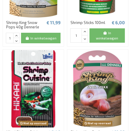
€ 11,99
€ 6,00
Shrimp King Snow
Shrimp Sticks 100ml
Pops 40g Dennerle
In
In winkelwagen
winkelwagen
Niet op voorraad
Niet op voorraad