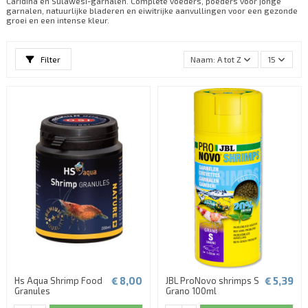
Caridina en Sulawesi-garnalen. Complete voeders, poeders voor jonge
garnalen, natuurlijke bladeren en eiwitrijke aanvullingen voor een gezonde
groei en een intense kleur.
Filter
Naam: A tot Z
15
€ 8,00
€ 5,39
Hs Aqua Shrimp Food
JBL ProNovo shrimps S
Granules
Grano 100ml