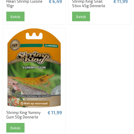
€ 6,49
€ 11,99
Hikari Shrimp Cuisine
Shrimp King Snail
10gr
Stixx 45g Dennerle
Bekijk
Bekijk
Niet op voorraad
€ 11,99
Shrimp King Yummy
Gum 50g Dennerle
Bekijk