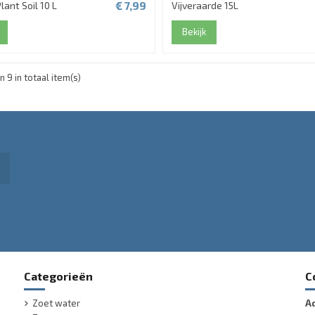
€ 7,99
lant Soil 10 L
Vijveraarde 15L
Bekijk
n 9 in totaal item(s)
Categorieën
C
Zoet water
A