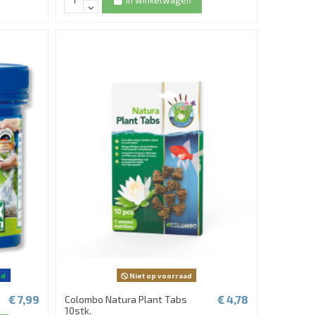
In winkelwagen
ld
Niet op voorraad
€ 7,99
€ 4,78
Colombo Natura Plant Tabs
10stk.