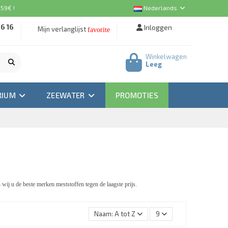
 59€ !
Nederlands
16 16
Inloggen
Mijn verlanglijst
favorite
Winkelwagen
Leeg
RIUM
ZEEWATER
PROMOTIES
ij u de beste merken meststoffen tegen de laagste prijs.
Naam: A tot Z
9