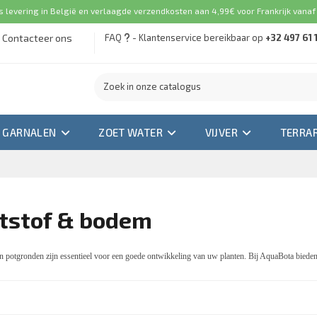
s levering in België en verlaagde verzendkosten aan 4,99€ voor Frankrijk vanaf
Contacteer ons
FAQ
- Klantenservice bereikbaar op
+32 497 61 
GARNALEN
ZOET WATER
VIJVER
TERRA
tstof & bodem
n potgronden zijn essentieel voor een goede ontwikkeling van uw planten. Bij AquaBota bieden w