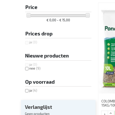
Price
€ 0,00 - € 15,00
Prices drop
ja
(0)
Nieuwe producten
ja
(0)
nee
(9)
Op voorraad
ja
(4)
COLOMB
15KG/10
Verlanglijst
Geen producten