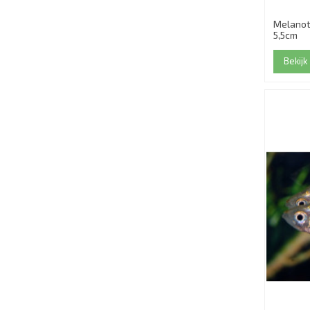
Melanot
5,5cm
Bekijk