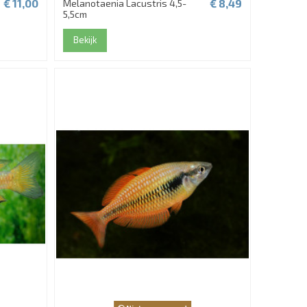
€ 11,00
€ 8,49
Melanotaenia Lacustris 4,5-
5,5cm
Bekijk