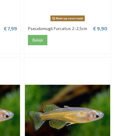
Niet op voorraad
€ 7,99
€ 9,90
Pseudomugil Furcatus 2-2,5cm
Bekijk