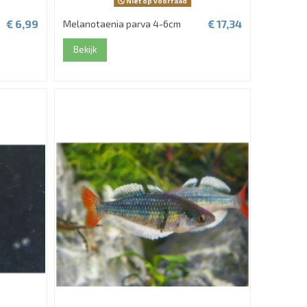
Niet op voorraad
€ 6,99
€ 17,34
Melanotaenia parva 4-6cm
Bekijk