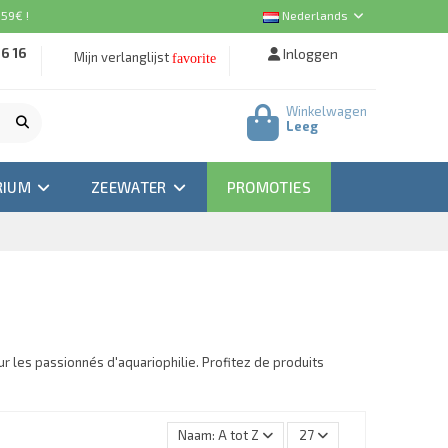
 59€ !
Nederlands
16 16
Inloggen
Mijn verlanglijst
favorite
Winkelwagen
Leeg
RIUM
ZEEWATER
PROMOTIES
 les passionnés d'aquariophilie. Profitez de produits
Naam: A tot Z
27