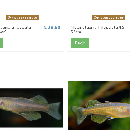
Niet op voorraad
Niet op voorraad
€ 28,60
aenia trifasciata
Melanotaenia Trifasciata 4,5-
ver'
5,5cm
Bekijk