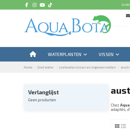
Grati
WATERPLANTEN
VISSEN
Home
Zoet water
zoetwatervissen en ongewervelden
austr
aust
Verlanglijst
Geen producten
Chez
Aqua
adaptés, d'