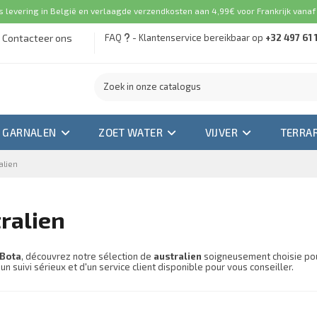
s levering in België en verlaagde verzendkosten aan 4,99€ voor Frankrijk vanaf
Contacteer ons
FAQ
- Klantenservice bereikbaar op
+32 497 61 
GARNALEN
ZOET WATER
VIJVER
TERRA
alien
ralien
Bota
, découvrez notre sélection de
australien
soigneusement choisie pour
un suivi sérieux et d'un service client disponible pour vous conseiller.