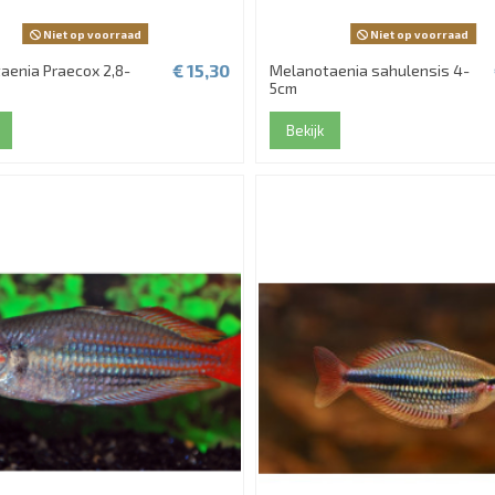
Niet op voorraad
Niet op voorraad
€ 15,30
aenia Praecox 2,8-
Melanotaenia sahulensis 4-
5cm
Bekijk