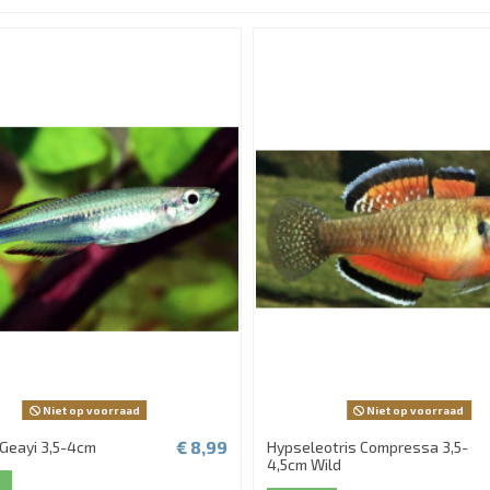
Niet op voorraad
Niet op voorraad
€ 8,99
 Geayi 3,5-4cm
Hypseleotris Compressa 3,5-
4,5cm Wild