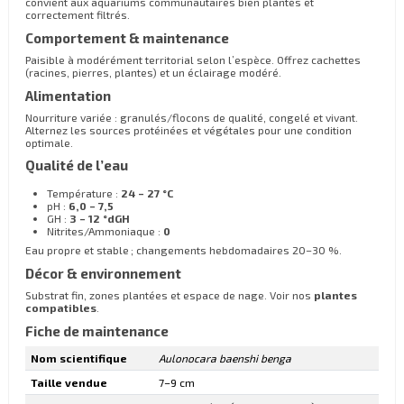
convient aux aquariums communautaires bien plantés et
correctement filtrés.
Comportement & maintenance
Paisible à modérément territorial selon l’espèce. Offrez cachettes
(racines, pierres, plantes) et un éclairage modéré.
Alimentation
Nourriture variée : granulés/flocons de qualité, congelé et vivant.
Alternez les sources protéinées et végétales pour une condition
optimale.
Qualité de l’eau
Température :
24 – 27 °C
pH :
6,0 – 7,5
GH :
3 – 12 °dGH
Nitrites/Ammoniaque :
0
Eau propre et stable ; changements hebdomadaires 20–30 %.
Décor & environnement
Substrat fin, zones plantées et espace de nage. Voir nos
plantes
compatibles
.
Fiche de maintenance
Nom scientifique
Aulonocara baenshi benga
Taille vendue
7–9 cm