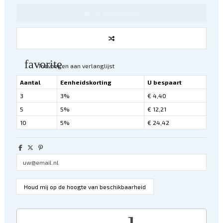
In winkelwagen
favorite
Toevoegen aan verlanglijst
Aantal
Eenheidskorting
U bespaart
3
3%
€ 4,40
5
5%
€ 12,21
10
5%
€ 24,42