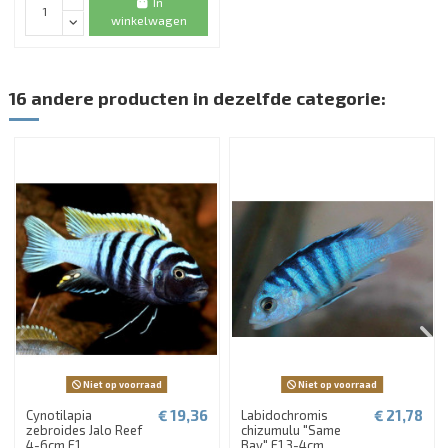
In
winkelwagen
16 andere producten in dezelfde categorie:
Niet op voorraad
Niet op voorraad
€ 19,36
€ 21,78
Cynotilapia
Labidochromis
zebroides Jalo Reef
chizumulu "Same
4-6cm F1
Bay" F1 3-4cm