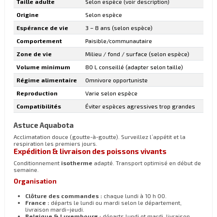
Taille adulte
Selon espèce (voir description)
Origine
Selon espèce
Espérance de vie
3 – 8 ans (selon espèce)
Comportement
Paisible/communautaire
Zone de vie
Milieu / fond / surface (selon espèce)
Volume minimum
80 L conseillé (adapter selon taille)
Régime alimentaire
Omnivore opportuniste
Reproduction
Varie selon espèce
Compatibilités
Éviter espèces agressives trop grandes
Astuce Aquabota
Acclimatation douce (goutte-à-goutte). Surveillez l’appétit et la
respiration les premiers jours.
Expédition & livraison des poissons vivants
Conditionnement
isotherme
adapté. Transport optimisé en début de
semaine.
Organisation
Clôture des commandes :
chaque lundi à 10 h 00.
France :
départs le lundi ou mardi selon le département,
livraison mardi–jeudi.
Belgique & Luxembourg :
départs lundi et mardi, livraison