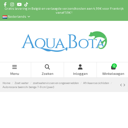
Gratis levering in België en verlaagde verzendkosten aan 4,99€ voor Frankrijk
vanaf 59€ !
Nederlands
0
Menu
Zoeken
Inloggen
Winkelwagen
Home
Zoet water
zoetwatervissen en ongewervelden
Afrikaanse cichliden
Aulonocara baenshi benga 7-9 cm (paar)