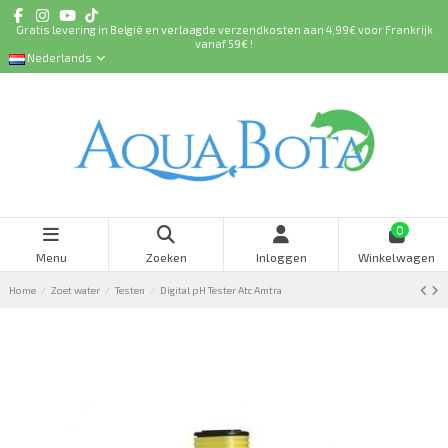
Gratis levering in België en verlaagde verzendkosten aan 4,99€ voor Frankrijk
vanaf 59€ !
Nederlands
0
Menu
Zoeken
Inloggen
Winkelwagen
Home
Zoet water
Testen
Digital pH Tester Atc Amtra