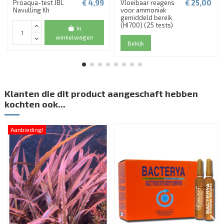
€ 4,99
€ 25,00
Proaqua-test JBL
Vloeibaar reagens
Navulling Kh
voor ammoniak
gemiddeld bereik
(HI700) (25 tests)
In
winkelwagen
Bekijk
Klanten die dit product aangeschaft hebben
kochten ook...
Aanbieding!