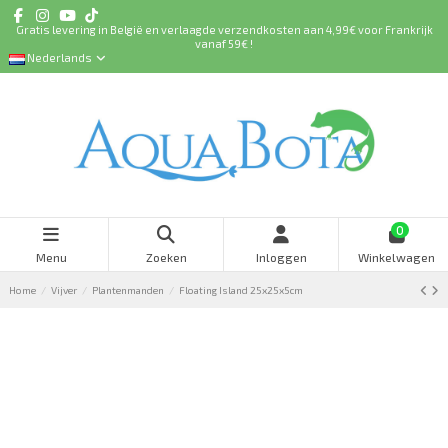
Gratis levering in België en verlaagde verzendkosten aan 4,99€ voor Frankrijk
vanaf 59€ !
Nederlands
0
Menu
Zoeken
Inloggen
Winkelwagen
Home
Vijver
Plantenmanden
Floating Island 25x25x5cm