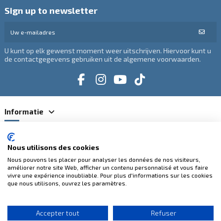
Sign up to newsletter
U kunt op elk gewenst moment weer uitschrijven. Hiervoor kunt u
de contactgegevens gebruiken uit de algemene voorwaarden.
Informatie
Categorieën
Nous utilisons des cookies
Nous pouvons les placer pour analyser les données de nos visiteurs,
Contacteer ons
améliorer notre site Web, afficher un contenu personnalisé et vous faire
vivre une expérience inoubliable. Pour plus d'informations sur les cookies
que nous utilisons, ouvrez les paramètres.
100% veilige betalingen
Accepter tout
Refuser