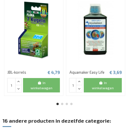
€ 4,79
€ 3,69
JBL-korrels
Aquamaker Easy Life
In
In
winkelwagen
winkelwagen
16 andere producten in dezelfde categorie: