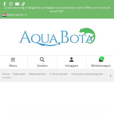
Gratis levering in België en verlaagde verzendkosten aan 4,99€ voor Frankrijk
vanaf 59€ !
Nederlands
0
Menu
Zoeken
Inloggen
Winkelwagen
Home
Zoet water
Waterplanten
In Vitro planten
Eriocaulon quinquangulare -
In vitro