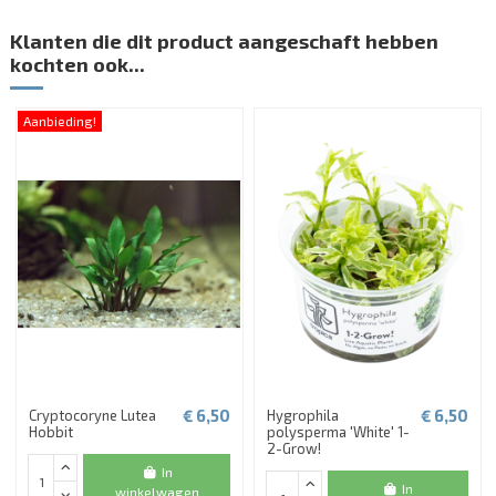
Klanten die dit product aangeschaft hebben
kochten ook...
Aanbieding!
€ 6,50
€ 6,50
Cryptocoryne Lutea
Hygrophila
Hobbit
polysperma 'White' 1-
2-Grow!
In
In
winkelwagen