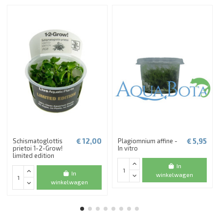
€ 12,00
€ 5,95
Schismatoglottis
Plagiomnium affine -
prietoi 1-2-Grow!
In vitro
limited edition
In
In
winkelwagen
winkelwagen