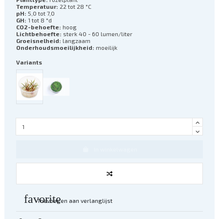
Temperatuur:
22 tot 28 °C
pH:
5,0 tot 7,0
GH:
1 tot 8 °d
CO2-behoefte:
hoog
Lichtbehoefte:
sterk 40 - 60 lumen/liter
Groeisnelheid:
langzaam
Onderhoudsmoeilijkheid:
moeilijk
Variants
In winkelwagen
favorite
Toevoegen aan verlanglijst