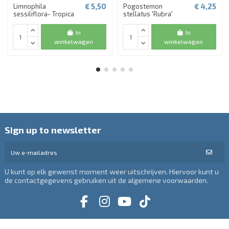
€ 5,50
€ 4,25
Limnophila
Pogostemon
sessiliflora- Tropica
stellatus 'Rubra'
In
In
winkelwagen
winkelwagen
Sign up to newsletter
U kunt op elk gewenst moment weer uitschrijven. Hiervoor kunt u
de contactgegevens gebruiken uit de algemene voorwaarden.