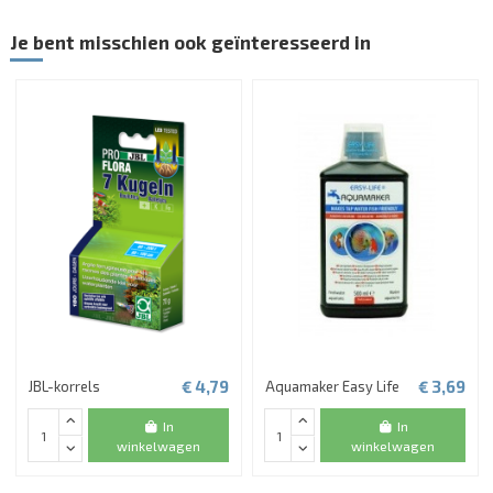
Je bent misschien ook geïnteresseerd in
€ 4,79
€ 3,69
JBL-korrels
Aquamaker Easy Life
In
In
winkelwagen
winkelwagen