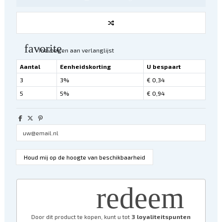
favorite
Toevoegen aan verlanglijst
Aantal
Eenheidskorting
U bespaart
3
3%
€ 0,34
5
5%
€ 0,94
redeem
Door dit product te kopen, kunt u tot
3
loyaliteitspunten