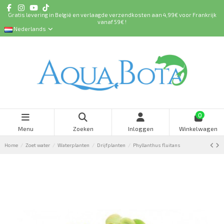
Gratis levering in België en verlaagde verzendkosten aan 4,99€ voor Frankrijk
vanaf 59€ !
Nederlands
0
Menu
Zoeken
Inloggen
Winkelwagen
Home
Zoet water
Waterplanten
Drijfplanten
Phyllanthus fluitans