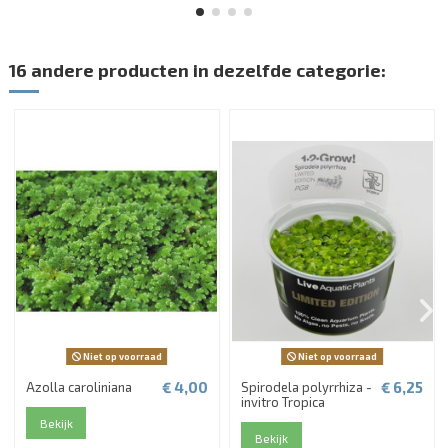
16 andere producten in dezelfde categorie:
Niet op voorraad
Niet op voorraad
€ 4,00
€ 6,25
Azolla caroliniana
Spirodela polyrrhiza -
invitro Tropica
Bekijk
Bekijk