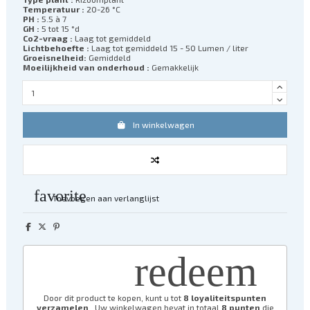
Temperatuur :
20-26 °C
PH :
5.5 à 7
GH :
5 tot 15 °d
Co2-vraag :
Laag tot gemiddeld
Lichtbehoefte :
Laag tot gemiddeld 15 - 50 Lumen / liter
Groeisnelheid:
Gemiddeld
Moeilijkheid van onderhoud :
Gemakkelijk
In winkelwagen
favorite
Toevoegen aan verlanglijst
redeem
Door dit product te kopen, kunt u tot
8
loyaliteitspunten
verzamelen
. Uw winkelwagen bevat in totaal
8
punten
die