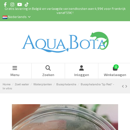
Gratis levering in België en verlaagde verzendkosten aan 4,99€ voor Frankrijk
vanaf 59€ !
Nederlands
0
Menu
Zoeken
Inloggen
Winkelwagen
Home
Zoet water
Waterplanten
Bucephalandra
Bucephalandra 'Sp Red' -
In vitro