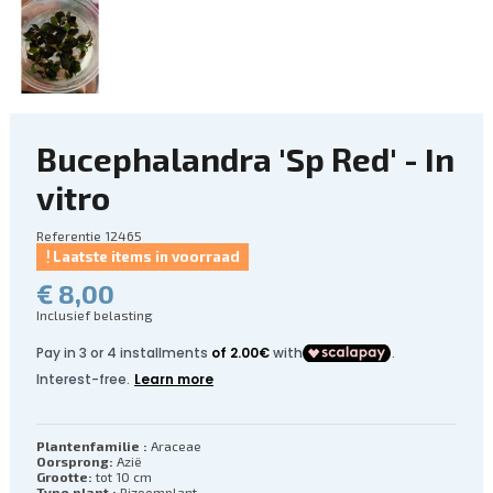
Bucephalandra 'Sp Red' - In
vitro
Referentie
12465
Laatste items in voorraad
€ 8,00
Inclusief belasting
Plantenfamilie :
Araceae
Oorsprong:
Azië
Grootte:
tot 10 cm
Type plant :
Rizoomplant