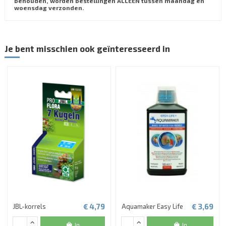
behouden, worden bestellingen ALLEEN tussen maandag en
woensdag verzonden.
Je bent misschien ook geïnteresseerd in
€ 4,79
€ 3,69
JBL-korrels
Aquamaker Easy Life
In
In