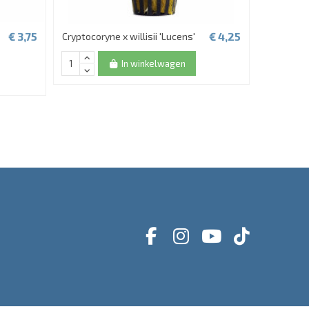
€ 3,75
€ 4,25
Cryptocoryne x willisii 'Lucens'
Lagenandr
In winkelwagen