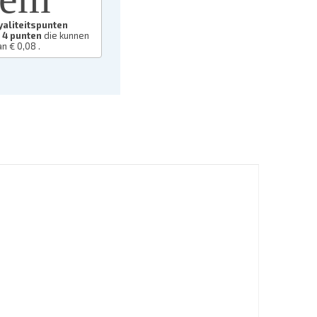
yaliteitspunten
l
4
punten
die kunnen
an
€ 0,08
.