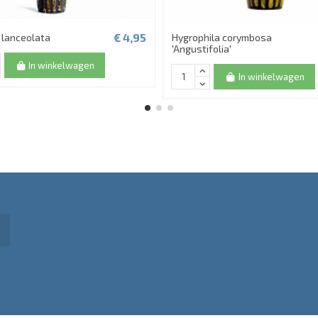
€ 4,95
 lanceolata
Hygrophila corymbosa
'Angustifolia'
In winkelwagen
In winkelwagen