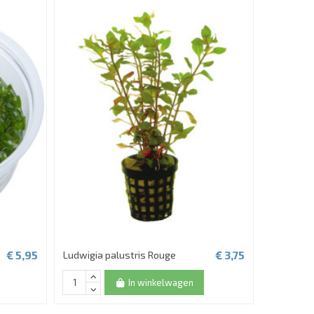
€ 5,95
€ 3,75
Ludwigia palustris Rouge
Vallisneri
Bekijk
In winkelwagen