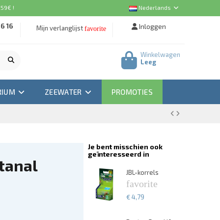
 59€ !
Nederlands
16 16
Inloggen
Mijn verlanglijst
favorite
Winkelwagen
Leeg
RIUM
ZEEWATER
PROMOTIES
Je bent misschien ook
geïnteresseerd in
tanal
A
JBL-korrels
Ea
favorite
f
€ 4,79
€ 