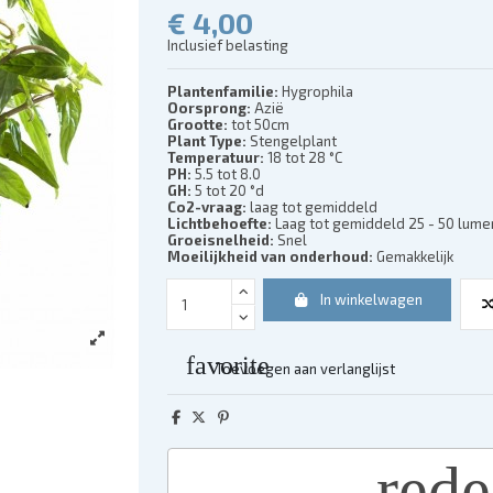
€ 4,00
Inclusief belasting
Plantenfamilie:
Hygrophila
Oorsprong:
Azië
Grootte:
tot 50cm
Plant Type:
Stengelplant
Temperatuur:
18 tot 28 °C
PH:
5.5 tot 8.0
GH:
5 tot 20 °d
Co2-vraag:
laag tot gemiddeld
Lichtbehoefte:
Laag tot gemiddeld 25 - 50 lumen 
Groeisnelheid:
Snel
Moeilijkheid van onderhoud:
Gemakkelijk
In winkelwagen
favorite
Toevoegen aan verlanglijst
red