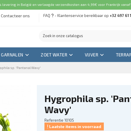
s levering in België en verlaagde verzendkosten aan 4,99€ voor Frankrijk vanaf
Contacteer ons
FAQ
- Klantenservice bereikbaar op
+32 497 61 
GARNALEN
ZOET WATER
VIJVER
TERRA
ophila sp. 'Pantanal Wavy'
Hygrophila sp. 'Pan
Wavy'
Referentie
10105
Laatste items in voorraad