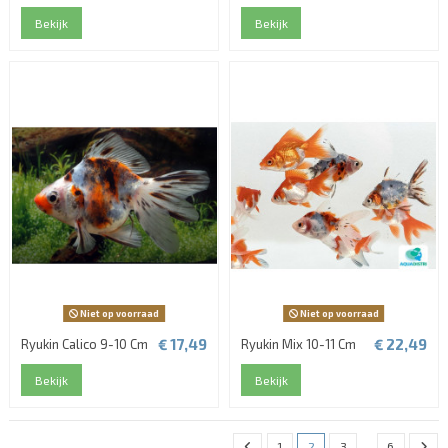
Bekijk
Bekijk
Niet op voorraad
Niet op voorraad
€ 17,49
€ 22,49
Ryukin Calico 9-10 Cm
Ryukin Mix 10-11 Cm
Bekijk
Bekijk
1
2
3
…
6