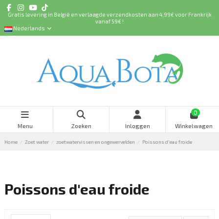
Gratis levering in België en verlaagde verzendkosten aan 4,99€ voor Frankrijk
vanaf 59€ !
Nederlands
0
Menu
Zoeken
Inloggen
Winkelwagen
Home
Zoet water
zoetwatervissen en ongewervelden
Poissons d'eau froide
Poissons d'eau froide